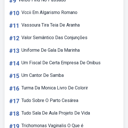
#9
#10
Vccii Em Algarismo Romano
#11
Vassoura Tira Teia De Aranha
#12
Valor Semântico Das Conjunções
#13
Uniforme De Gala Da Marinha
#14
Um Fiscal De Certa Empresa De Onibus
#15
Um Cantor De Samba
#16
Turma Da Monica Livro De Colorir
#17
Tudo Sobre O Parto Cesárea
#18
Tudo Sala De Aula Projeto De Vida
#19
Trichomonas Vaginalis O Que é