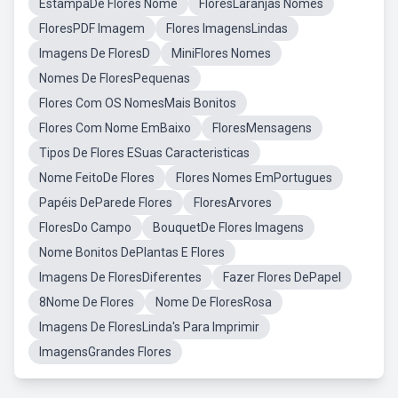
EstampaDe Flores Nome
FloresLaranjas Nomes
FloresPDF Imagem
Flores ImagensLindas
Imagens De FloresD
MiniFlores Nomes
Nomes De FloresPequenas
Flores Com OS NomesMais Bonitos
Flores Com Nome EmBaixo
FloresMensagens
Tipos De Flores ESuas Caracteristicas
Nome FeitoDe Flores
Flores Nomes EmPortugues
Papéis DeParede Flores
FloresArvores
FloresDo Campo
BouquetDe Flores Imagens
Nome Bonitos DePlantas E Flores
Imagens De FloresDiferentes
Fazer Flores DePapel
8Nome De Flores
Nome De FloresRosa
Imagens De FloresLinda's Para Imprimir
ImagensGrandes Flores