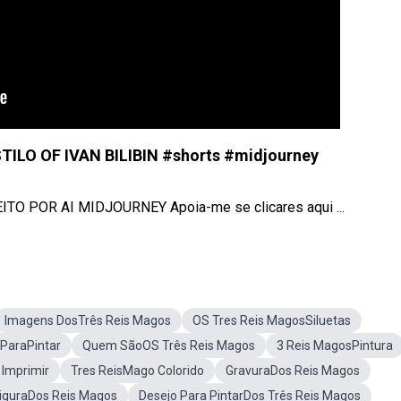
LO OF IVAN BILIBIN #shorts #midjourney
O POR AI MIDJOURNEY Apoia-me se clicares aqui ...
Imagens DosTrês Reis Magos
OS Tres Reis MagosSiluetas
ParaPintar
Quem SãoOS Três Reis Magos
3 Reis MagosPintura
 Imprimir
Tres ReisMago Colorido
GravuraDos Reis Magos
iguraDos Reis Magos
Desejo Para PintarDos Três Reis Magos