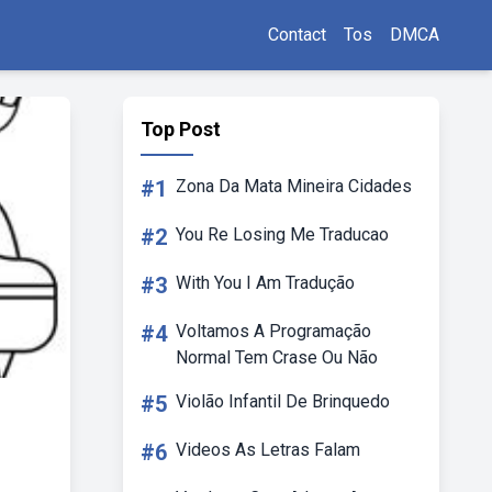
Contact
Tos
DMCA
Top Post
#1
Zona Da Mata Mineira Cidades
#2
You Re Losing Me Traducao
#3
With You I Am Tradução
#4
Voltamos A Programação
Normal Tem Crase Ou Não
#5
Violão Infantil De Brinquedo
#6
Videos As Letras Falam