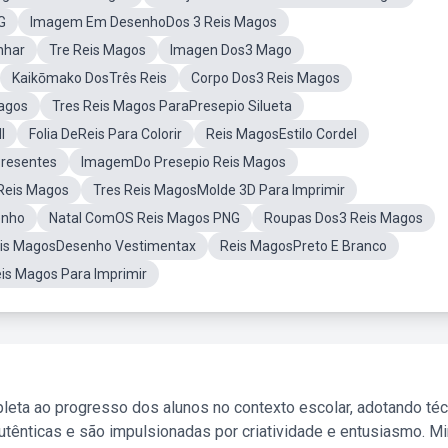
G
Imagem Em DesenhoDos 3 Reis Magos
nhar
Tre Reis Magos
Imagen Dos3 Mago
Kaikōmako DosTrês Reis
Corpo Dos3 Reis Magos
Magos
Tres Reis Magos ParaPresepio Silueta
I
Folia DeReis Para Colorir
Reis MagosEstilo Cordel
Presentes
ImagemDo Presepio Reis Magos
 Reis Magos
Tres Reis MagosMolde 3D Para Imprimir
enho
Natal ComOS Reis Magos PNG
Roupas Dos3 Reis Magos
eis MagosDesenho Vestimentax
Reis MagosPreto E Branco
eis Magos Para Imprimir
leta ao progresso dos alunos no contexto escolar, adotando té
tênticas e são impulsionadas por criatividade e entusiasmo. M