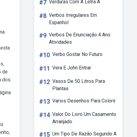
#7
Verduras Com A Letra A
#8
Verbos Irregulares Em
Espanhol
ina
#9
Verbos De Enunciação 4 Ano
Atividades
 esta
#10
Verbo Gostar No Futuro
s,
#11
Vera E John Entrar
s de
a dos.
#12
Vasos De 50 Litros Para
Plantas
ágina
#13
Varios Desenhos Para Colorir
#14
Valor Do Livro Um Casamento
Arranjado
is
enho,
#15
Um Tipo De Razão Segundo A