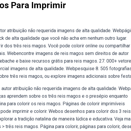
os Para Imprimir
tor atribuição não requerida imagens de alta qualidade. Webpág
ock de alta qualidade que você não acha em nenhum outro lugar.
r dos três reis magos. Você pode colorir online ou compartilhar
is. Webencontre imagens de reis magos sem direitos de autor
ebache e baixe recursos grátis para reis magos. 27. 000+ vetore
ercial imagens de alta qualidade. Webpesquise 8. 505 fotografia
sobre três reis magos, ou explore imagens adicionais sobre fest
utor atribuição não requerida imagens de alta qualidade. Webp
anças aprendem sobre os três reis magos e o presépio enquanto
a para colorir os reis magos. Páginas de colorir imprimíveis
ode imprimir e colorir. Webos desenhos para colorir dos 3 reis
rar a tradição natalina de maneira lúdica e educativa. Veja ma
 > três reis magos. Página para colorir, páginas para colorir, des