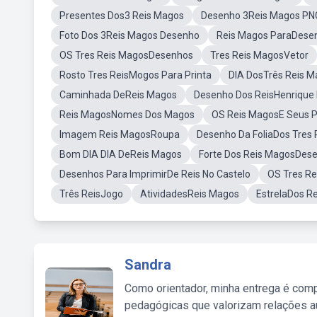
Presentes Dos3 Reis Magos
Desenho 3Reis Magos PN
Foto Dos 3Reis Magos Desenho
Reis Magos ParaDese
OS Tres Reis MagosDesenhos
Tres Reis MagosVetor
Rosto Tres ReisMogos Para Printa
DIA DosTrês Reis 
Caminhada DeReis Magos
Desenho Dos ReisHenrique I
Reis MagosNomes Dos Magos
OS Reis MagosE Seus 
Imagem Reis MagosRoupa
Desenho Da FoliaDos Tres
Bom DIA DIA DeReis Magos
Forte Dos Reis MagosDes
Desenhos Para ImprimirDe Reis No Castelo
OS Tres R
Três ReisJogo
AtividadesReis Magos
EstrelaDos R
Sandra
Como orientador, minha entrega é comp
pedagógicas que valorizam relações au