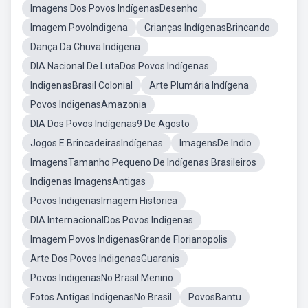
Imagens Dos Povos IndígenasDesenho
Imagem PovoIndigena
Crianças IndígenasBrincando
Dança Da Chuva Indígena
DIA Nacional De LutaDos Povos Indígenas
IndigenasBrasil Colonial
Arte Plumária Indígena
Povos IndigenasAmazonia
DIA Dos Povos Indígenas9 De Agosto
Jogos E BrincadeirasIndígenas
ImagensDe Indio
ImagensTamanho Pequeno De Indígenas Brasileiros
Indigenas ImagensAntigas
Povos IndigenasImagem Historica
DIA InternacionalDos Povos Indigenas
Imagem Povos IndigenasGrande Florianopolis
Arte Dos Povos IndigenasGuaranis
Povos IndigenasNo Brasil Menino
Fotos Antigas IndigenasNo Brasil
PovosBantu