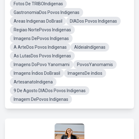
Fotos De TRIBOIndigenas
GastronomiaDos Povos Indigenas
Areas Indigenas DoBrasil
DIADos Povos Indigenas
Regiao NortePovos Indigenas
Imagens DePovos Indígenas
A ArteDos Povos Indigenas
AldeiaIndígenas
As LutasDos Povos Indígenas
Imagens DoPovo Yanomami
PovosYanomamis
Imagens Índios DoBrasil
ImagensDe índios
ArtesanatoIndigena
9 De Agosto DIADos Povos Indigenas
Imagem DePovos Indígenas