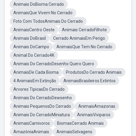
Animais DoBioma Cerrado
AnimaisQue Vivem No Cerrado
Foto Com TodosAnimais Do Cerrado
AnimaisCentro Oeste
Animais CerradoFilhote
Animais DoBrasil
Cerrado AnimaisEm Perigo
Animais DoCampo
AnimaisQue Tem No Cerrado
Animal Do Cerrado4K
Animais Do CerradoDesenho Quero Quero
AnimaisDe Cada Bioma
ProdutosDo Cerrado Animais
4 AnimaisEm Extinção
AnimaisBrasileiros Extintos
Arvores TipicasDo Cerrado
Animais Do CerradoDewsenho
Animais PequenosDo Cerrado
AnimaisAmazonas
Animais Do CerradoMiniatura
AnimaisViviparos
AnimaisCarnivoros
BiomasCerrado Animais
AmazôniaAnimais
AnimaisSelvagens