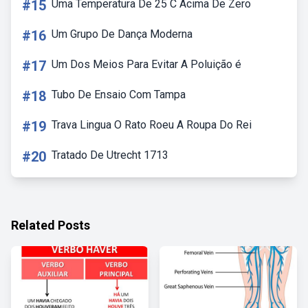
#15
Uma Temperatura De 25 C Acima De Zero
#16
Um Grupo De Dança Moderna
#17
Um Dos Meios Para Evitar A Poluição é
#18
Tubo De Ensaio Com Tampa
#19
Trava Lingua O Rato Roeu A Roupa Do Rei
#20
Tratado De Utrecht 1713
Related Posts