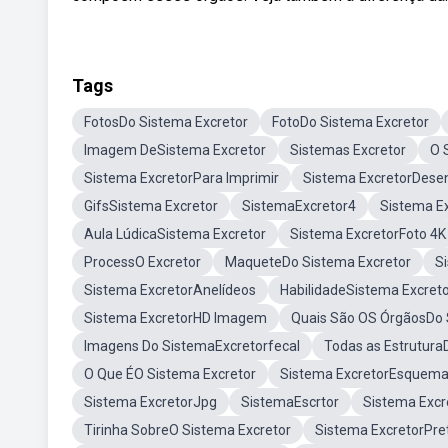
Tags
FotosDo Sistema Excretor
FotoDo Sistema Excretor
Imagem DeSistema Excretor
Sistemas Excretor
O 
Sistema ExcretorPara Imprimir
Sistema ExcretorDese
GifsSistema Excretor
SistemaExcretor4
Sistema E
Aula LúdicaSistema Excretor
Sistema ExcretorFoto 4K
ProcessO Excretor
MaqueteDo Sistema Excretor
S
Sistema ExcretorAnelídeos
HabilidadeSistema Excret
Sistema ExcretorHD Imagem
Quais São OS ÓrgãosDo 
Imagens Do SistemaExcretorfecal
Todas as Estrutura
O Que ÉO Sistema Excretor
Sistema ExcretorEsquem
Sistema ExcretorJpg
SistemaEscrtor
Sistema Excr
Tirinha SobreO Sistema Excretor
Sistema ExcretorPre