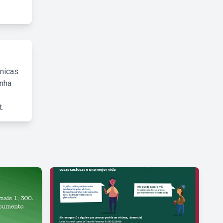
cnicas
inha
.