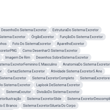
DesenhoDo Sistema Excretor
EstruturaDo Sistema Excretor
Sistema Excretor
ÓrgãoExcretor
FunçãoDo Sistema Excretor
nhos
Foto Do SistemaEscretor
AparelhoExcretor
xcretorPNG
Como DesenharO Sistema Excretor
Imagem De Rim
Desenhos SobreSistema Excretor
istema ExcretorFeminino E Masculino
AnatomiaDo Sistema Excretor
or
CartazSistema Excretor
Atividade Sistema Excretor5 Ano
Sistema Excretor
Sistema ExcretorCompleto
SistemasExcretore
Do Sistema Excretor
Laplook DeSistema Excretor
a
SistemaExcutor
DivisãoDo Sistema Excretor
etorIlustração
Sistema ExcretorSlide
Sistema ExcretorDescompl
to E Branco
Sistema ExcretorSilueta Do Corpo