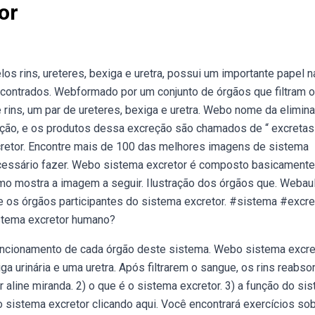
or
os rins, ureteres, bexiga e uretra, possui um importante papel n
ncontrados. Webformado por um conjunto de órgãos que filtram o
rins, um par de ureteres, bexiga e uretra. Webo nome da elimin
ção, e os produtos dessa excreção são chamados de “ excretas 
retor. Encontre mais de 100 das melhores imagens de sistema
necessário fazer. Webo sistema excretor é composto basicamente
 como mostra a imagem a seguir. Ilustração dos órgãos que. Webau
 e os órgãos participantes do sistema excretor. #sistema #excre
istema excretor humano?
 funcionamento de cada órgão deste sistema. Webo sistema excre
ga urinária e uma uretra. Após filtrarem o sangue, os rins reabs
aline miranda. 2) o que é o sistema excretor. 3) a função do si
sistema excretor clicando aqui. Você encontrará exercícios so