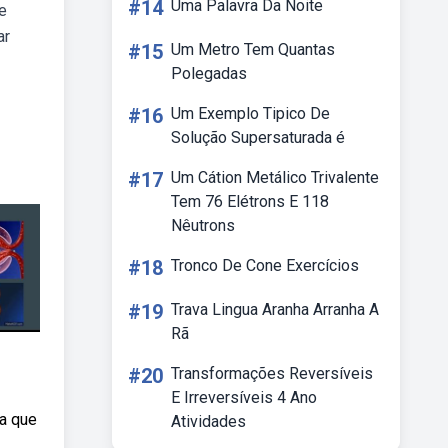
#14
Uma Palavra Da Noite
e
ar
#15
Um Metro Tem Quantas
Polegadas
#16
Um Exemplo Tipico De
Solução Supersaturada é
#17
Um Cátion Metálico Trivalente
Tem 76 Elétrons E 118
Nêutrons
#18
Tronco De Cone Exercícios
#19
Trava Lingua Aranha Arranha A
Rã
#20
Transformações Reversíveis
E Irreversíveis 4 Ano
ra que
Atividades