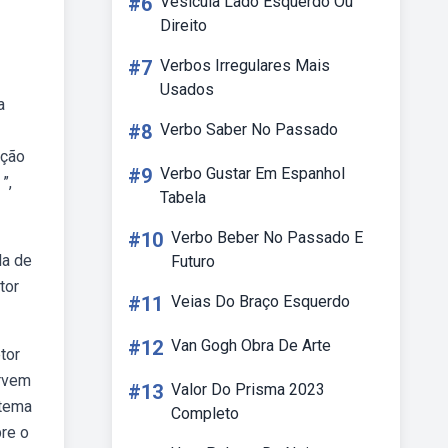
#6
Vesícula Lado Esquerdo Ou
Direito
#7
Verbos Irregulares Mais
Usados
a
#8
Verbo Saber No Passado
ação
#9
Verbo Gustar Em Espanhol
”,
Tabela
#10
Verbo Beber No Passado E
la de
Futuro
tor
#11
Veias Do Braço Esquerdo
#12
Van Gogh Obra De Arte
tor
orvem
#13
Valor Do Prisma 2023
stema
Completo
bre o