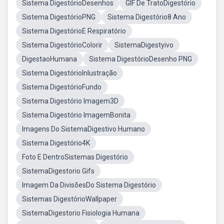
Sistema DigestórioDesenhos
GIF De TratoDigestório
Sistema DigestórioPNG
Sistema Digestório8 Ano
Sistema DigestórioE Respiratório
Sistema DigestórioColorir
SistemaDigestyivo
DigestaoHumana
Sistema DigestórioDesenho PNG
Sistema DigestórioInlustração
Sistema DigestórioFundo
Sistema Digestório Imagem3D
Sistema Digestório ImagemBonita
Imagens Do SistemaDigestivo Humano
Sistema Digestório4K
Foto E DentroSistemas Digestório
SistemaDigestorio Gifs
Imagem Da DivisõesDo Sistema Digestório
Sistemas DigestórioWallpaper
SistemaDigestorio Fisiologia Humana