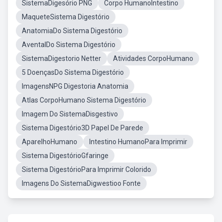
SistemaDigesório PNG
Corpo HumanoIntestino
MaqueteSistema Digestório
AnatomiaDo Sistema Digestório
AventalDo Sistema Digestório
SistemaDigestorio Netter
Atividades CorpoHumano
5 DoençasDo Sistema Digestório
ImagensNPG Digestoria Anatomia
Atlas CorpoHumano Sistema Digestório
Imagem Do SistemaDisgestivo
Sistema Digestório3D Papel De Parede
AparelhoHumano
Intestino HumanoPara Imprimir
Sistema DigestórioGfaringe
Sistema DigestórioPara Imprimir Colorido
Imagens Do SistemaDigwestioo Fonte