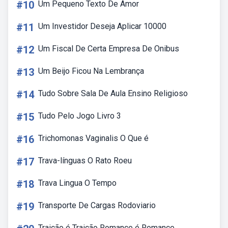
#10
Um Pequeno Texto De Amor
#11
Um Investidor Deseja Aplicar 10000
#12
Um Fiscal De Certa Empresa De Onibus
#13
Um Beijo Ficou Na Lembrança
#14
Tudo Sobre Sala De Aula Ensino Religioso
#15
Tudo Pelo Jogo Livro 3
#16
Trichomonas Vaginalis O Que é
#17
Trava-línguas O Rato Roeu
#18
Trava Lingua O Tempo
#19
Transporte De Cargas Rodoviario
Traição é Traição Romance é Romance