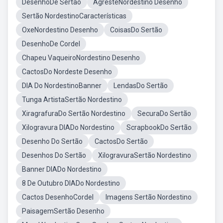
DesenhoDe Sertão
AgresteNordestino Desenho
Sertão NordestinoCaracterísticas
OxeNordestino Desenho
CoisasDo Sertão
DesenhoDe Cordel
Chapeu VaqueiroNordestino Desenho
CactosDo Nordeste Desenho
DIA Do NordestinoBanner
LendasDo Sertão
Tunga ArtistaSertão Nordestino
XiragrafuraDo Sertão Nordestino
SecuraDo Sertão
Xilogravura DIADo Nordestino
ScrapbookDo Sertão
Desenho Do Sertão
CactosDo Sertão
Desenhos Do Sertão
XilogravuraSertão Nordestino
Banner DIADo Nordestino
8 De Outubro DIADo Nordestino
Cactos DesenhoCordel
Imagens Sertão Nordestino
PaisagemSertão Desenho