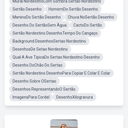
Mural NordestinoCom Sombra Sertao Nordestino
Sertão Desenho
HomemDo Sertão Desenho
MeninoDo Sertão Desenho
Chuva NoSertão Desenho
Desenho Do SertãoSem Água
CactoDo Sertão
Sertão Nordestino DesenhoTempo Do Cangaço
Background DesenhosSertao Nordestino
DesenhosDe Setao Nordestino
Qual A Ave TipicaDo Sertao Nordestino Desenho
Desenho DoChão Do Sertao
Sertão Nordestino DesenhoPara Copiar E Colar E Colar
Desenho Sobre OSertao
Desenhos RepresentandoO Sertão
ImagensPara Cordel
DesenhoXilogravura