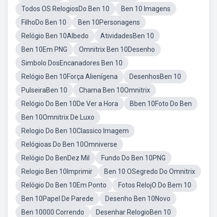
Todos OS RelogiosDo Ben 10
Ben 10 Imagens
FilhoDo Ben 10
Ben 10Personagens
Relógio Ben 10Albedo
AtividadesBen 10
Ben 10Em PNG
Omnitrix Ben 10Desenho
Simbolo DosEncanadores Ben 10
Relógio Ben 10Força Alienígena
DesenhosBen 10
PulseiraBen 10
Chama Ben 10Omnitrix
Relógio Do Ben 10De Ver a Hora
Bben 10Foto Do Ben
Ben 10Omnitrix De Luxo
Relogio Do Ben 10Classico Imagem
Relógioas Do Ben 10Omniverse
Relógio Do BenDez Mil
Fundo Do Ben 10PNG
Relogio Ben 10Imprimir
Ben 10 OSegredo Do Omnitrix
Relógio Do Ben 10Em Ponto
Fotos RelojO Do Bem 10
Ben 10Papel De Parede
Desenho Ben 10Novo
Ben 10000 Correndo
Desenhar RelogioBen 10