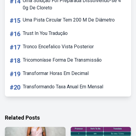
#14
Uma Solução Foi Preparada Dissolvendo-se 4
0g De Cloreto
#15
Uma Pista Circular Tem 200 M De Diâmetro
#16
Trust In You Tradução
#17
Tronco Encefalico Vista Posterior
#18
Tricomoníase Forma De Transmissão
#19
Transformar Horas Em Decimal
#20
Transformando Taxa Anual Em Mensal
Related Posts