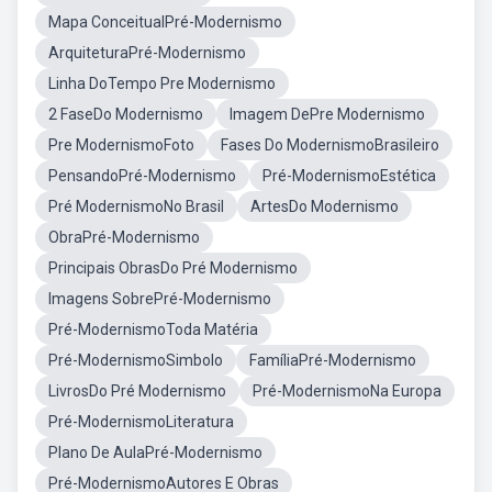
Mapa ConceitualPré-Modernismo
ArquiteturaPré-Modernismo
Linha DoTempo Pre Modernismo
2 FaseDo Modernismo
Imagem DePre Modernismo
Pre ModernismoFoto
Fases Do ModernismoBrasileiro
PensandoPré-Modernismo
Pré-ModernismoEstética
Pré ModernismoNo Brasil
ArtesDo Modernismo
ObraPré-Modernismo
Principais ObrasDo Pré Modernismo
Imagens SobrePré-Modernismo
Pré-ModernismoToda Matéria
Pré-ModernismoSimbolo
FamíliaPré-Modernismo
LivrosDo Pré Modernismo
Pré-ModernismoNa Europa
Pré-ModernismoLiteratura
Plano De AulaPré-Modernismo
Pré-ModernismoAutores E Obras