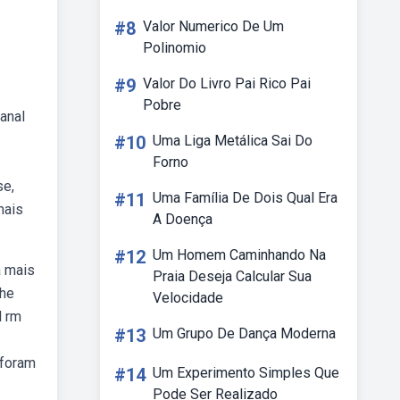
#8
Valor Numerico De Um
Polinomio
#9
Valor Do Livro Pai Rico Pai
Pobre
anal
#10
Uma Liga Metálica Sai Do
Forno
se,
#11
Uma Família De Dois Qual Era
mais
A Doença
#12
Um Homem Caminhando Na
a mais
Praia Deseja Calcular Sua
the
Velocidade
d rm
#13
Um Grupo De Dança Moderna
 foram
#14
Um Experimento Simples Que
Pode Ser Realizado