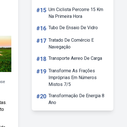
#15
Um Ciclista Percorre 15 Km
Na Primeira Hora
#16
Tubo De Ensaio De Vidro
#17
Tratado De Comércio E
Navegação
#18
Transporte Aereo De Carga
#19
Transforme As Frações
Impróprias Em Números
nse
Mistos 7/5
#20
Transformação De Energia 8
tas.
Ano
to