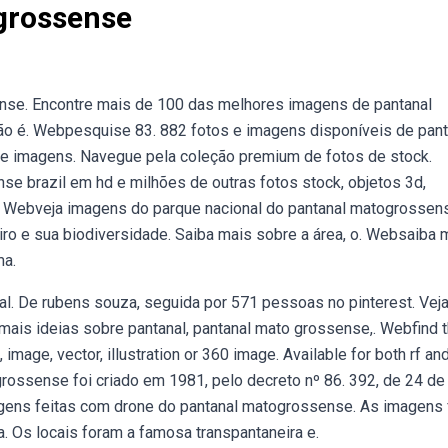
grossense
nse. Encontre mais de 100 das melhores imagens de pantanal
não é. Webpesquise 83. 882 fotos e imagens disponíveis de pant
s e imagens. Navegue pela coleção premium de fotos de stock.
 brazil em hd e milhões de outras fotos stock, objetos 3d,
da. Webveja imagens do parque nacional do pantanal matogrossen
ro e sua biodiversidade. Saiba mais sobre a área, o. Websaiba 
ma.
l. De rubens souza, seguida por 571 pessoas no pinterest. Vej
 mais ideias sobre pantanal, pantanal mato grossense,. Webfind 
mage, vector, illustration or 360 image. Available for both rf an
grossense foi criado em 1981, pelo decreto nº 86. 392, de 24 de
gens feitas com drone do pantanal matogrossense. As imagens
. Os locais foram a famosa transpantaneira e.