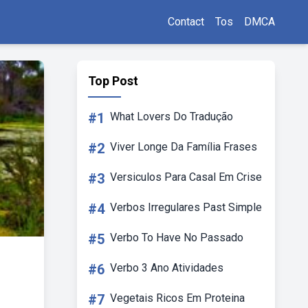
Contact
Tos
DMCA
Top Post
#1
What Lovers Do Tradução
#2
Viver Longe Da Família Frases
#3
Versiculos Para Casal Em Crise
#4
Verbos Irregulares Past Simple
#5
Verbo To Have No Passado
#6
Verbo 3 Ano Atividades
#7
Vegetais Ricos Em Proteina