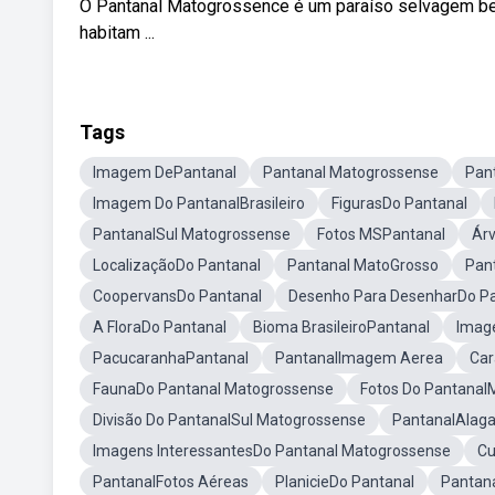
O Pantanal Matogrossence é um paraíso selvagem be
habitam ...
Tags
Imagem DePantanal
Pantanal Matogrossense
Pant
Imagem Do PantanalBrasileiro
FigurasDo Pantanal
PantanalSul Matogrossense
Fotos MSPantanal
Ár
LocalizaçãoDo Pantanal
Pantanal MatoGrosso
Pan
CoopervansDo Pantanal
Desenho Para DesenharDo Pa
A FloraDo Pantanal
Bioma BrasileiroPantanal
Imag
PacucaranhaPantanal
PantanalImagem Aerea
Car
FaunaDo Pantanal Matogrossense
Fotos Do Pantanal
Divisão Do PantanalSul Matogrossense
PantanalAlag
Imagens InteressantesDo Pantanal Matogrossense
Cu
PantanalFotos Aéreas
PlanicieDo Pantanal
Pantana