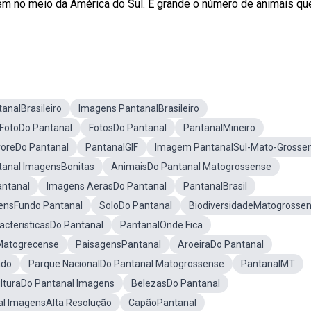
m no meio da América do Sul. É grande o número de animais qu
analBrasileiro
Imagens PantanalBrasileiro
FotoDo Pantanal
FotosDo Pantanal
PantanalMineiro
voreDo Pantanal
PantanalGIF
Imagem PantanalSul-Mato-Grosse
tanal ImagensBonitas
AnimaisDo Pantanal Matogrossense
ntanal
Imagens AerasDo Pantanal
PantanalBrasil
ensFundo Pantanal
SoloDo Pantanal
BiodiversidadeMatogrosse
acteristicasDo Pantanal
PantanalOnde Fica
Matogrecense
PaisagensPantanal
AroeiraDo Pantanal
ado
Parque NacionalDo Pantanal Matogrossense
PantanalMT
lturaDo Pantanal Imagens
BelezasDo Pantanal
l ImagensAlta Resolução
CapãoPantanal