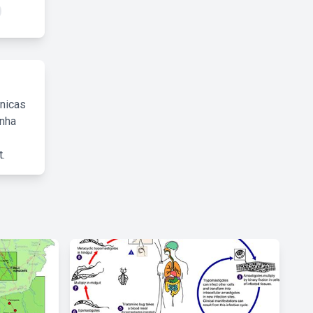
cnicas
inha
.