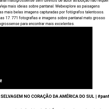
anal matogrossense sem direitos de autor atribuição não requer
. Veja mais ideias sobre pantanal. Webexplore as paisagens
s mais belas imagens capturadas por fotógrafos talentosos.
 as 17. 771 fotografias e imagens sobre pantanal mato grosso
ogrossense para encontrar mais excelentes.
ELVAGEM NO CORAÇÃO DA AMÉRICA DO SUL | #pant