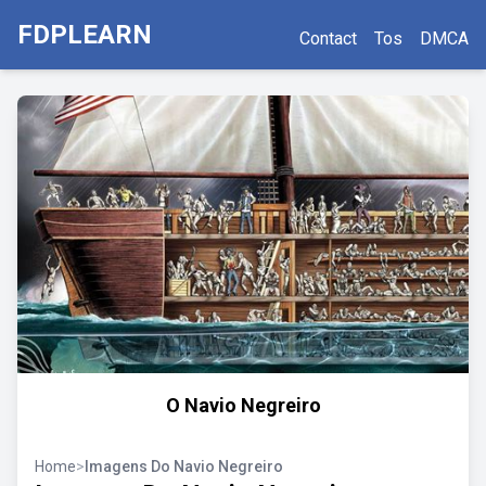
FDPLEARN
Contact
Tos
DMCA
O Navio Negreiro
Home
>
Imagens Do Navio Negreiro