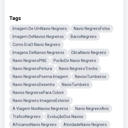
Tags
Imagem De UmNavio Negreiro
Navio NegreiroFotos
Imagem DeNavios Negreiros
BarcoNegreiro
Como EraO Navio Negreiro
Imagens DeNavios Negreiros
ObraNavio Negreiro
Navio NegreiroPNG
PorãoDo Navio Negreiro
Navio NegreiroPintura
Navio NegreiroTrecho
Navio NegreiroPoema Imagem
NaviosTumbeiros
Navio NegreiroDesenho
NavioTumbeiro
Navios NegreirosPara Colorir
Navio Negreiro ImagensExterior
A Viagem NosNavios Negreiros
Navio NegreiroAno
TraficoNegreiro
EvoluçãoDos Navios
AfricanosNavio Negreiro
AtividadeNavio Negreiro