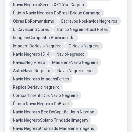
Navio NegreiroSeculo XX1 Yan Carpen
Último Navio Negreiro DoBrasil Brigue Camargo
Obras DoRomantismo
Escravos NosNavios Negreiros
Di Cavalcanti Obras
Trafico NegreiroBrasil Rotas
ImagensCampanha Abolicionista
Imagem DeNavio Negreiro
O Navio Negreiro
Navio Negreiro1514
NavioNegresco
NaviosNegrereiro
MadalenaNavio Negreiro
AstroNavio Negreiro
Navio NegreiroIepes
Navio Negreiro ImagensFortes
Replica DeNavio Negreiro
CompartimentoDos Navio Negreiro
Último Navio Negreiro DoBrasil
Navio Negreiro Bee DoCapitão Jonh Newton
Navio NegreiroSolano Trindade Iimagem
Navio NegreiroChamado Madalenaimagens