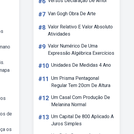
#6
Versos Declaração De Amor
#7
Van Gogh Obra De Arte
#8
Valor Relativo E Valor Absoluto
os
Atividades
#9
Valor Numérico De Uma
umano
Expressão Algébrica Exercícios
s.
#10
Unidades De Medidas 4 Ano
 mapa
#11
Um Prisma Pentagonal
Regular Tem 20cm De Altura
#12
Um Casal Com Produção De
ros
Melanina Normal
tos de
#13
Um Capital De 800 Aplicado A
Juros Simples
eça os