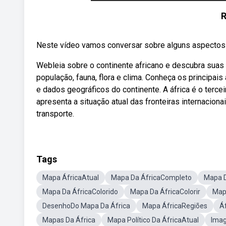
R
Neste vídeo vamos conversar sobre alguns aspectos qu
Webleia sobre o continente africano e descubra suas pr
população, fauna, flora e clima. Conheça os principa
e dados geográficos do continente. A áfrica é o terc
apresenta a situação atual das fronteiras internacionai
transporte.
Tags
Mapa ÁfricaAtual
Mapa Da ÁfricaCompleto
Mapa D
Mapa Da ÁfricaColorido
Mapa Da ÁfricaColorir
Map
DesenhoDo Mapa Da África
Mapa ÁfricaRegiões
Á
Mapas Da África
Mapa Político Da ÁfricaAtual
Imag