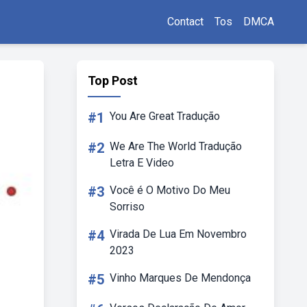
Contact
Tos
DMCA
Top Post
#1
You Are Great Tradução
#2
We Are The World Tradução
Letra E Video
#3
Você é O Motivo Do Meu
Sorriso
#4
Virada De Lua Em Novembro
2023
#5
Vinho Marques De Mendonça