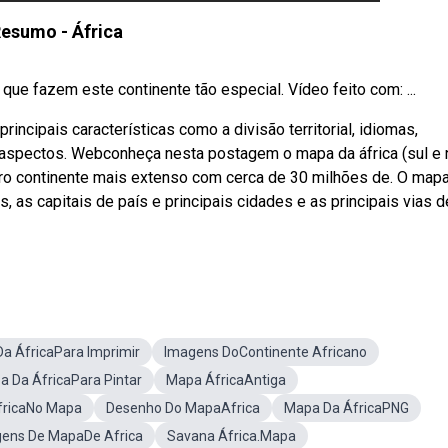
esumo - África
e fazem este continente tão especial. Vídeo feito com: ...
incipais características como a divisão territorial, idiomas,
is aspectos. Webconheça nesta postagem o mapa da áfrica (sul e 
eiro continente mais extenso com cerca de 30 milhões de. O map
s, as capitais de país e principais cidades e as principais vias d
a ÁfricaPara Imprimir
Imagens DoContinente Africano
a Da ÁfricaPara Pintar
Mapa ÁfricaAntiga
fricaNo Mapa
Desenho Do MapaAfrica
Mapa Da ÁfricaPNG
ens De MapaDe Africa
Savana África.Mapa