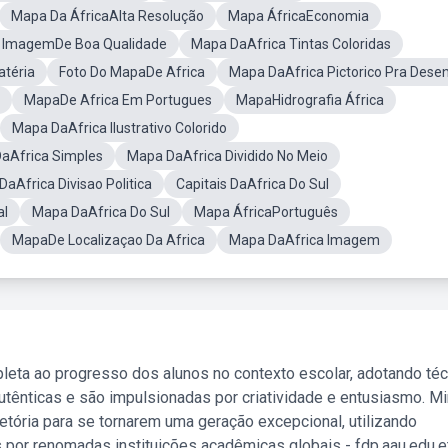
Mapa Da ÁfricaAlta Resolução
Mapa ÁfricaEconomia
a ImagemDe Boa Qualidade
Mapa DaAfrica Tintas Coloridas
atéria
Foto Do MapaDe Africa
Mapa DaAfrica Pictorico Pra Dese
MapaDe Africa Em Portugues
MapaHidrografia África
Mapa DaAfrica Ilustrativo Colorido
aAfrica Simples
Mapa DaAfrica Dividido No Meio
aAfrica Divisao Politica
Capitais DaAfrica Do Sul
al
Mapa DaAfrica Do Sul
Mapa ÁfricaPortuguês
MapaDe Localizaçao Da Africa
Mapa DaAfrica Imagem
leta ao progresso dos alunos no contexto escolar, adotando té
tênticas e são impulsionadas por criatividade e entusiasmo. M
etória para se tornarem uma geração excepcional, utilizando
 por renomadas instituições acadêmicas globais - fdp.aau.edu.et