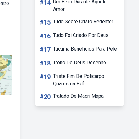
#14
Um Beijo Durante Aquele
entro
Amor
#15
Tudo Sobre Cristo Redentor
#16
Tudo Foi Criado Por Deus
#17
Tucumã Benefícios Para Pele
#18
Trono De Deus Desenho
#19
Triste Fim De Policarpo
Quaresma Pdf
#20
Tratado De Madri Mapa