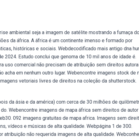
rise ambiental seja a imagem de satélite mostrando a fumaça d
iões da áfrica. A áfrica é um continente imenso e formado por
ticas, históricas e sociais. Webdecodificado mais antigo dna h
e 2024. Estudo conclui que genoma de 10 mil anos de idade é.
a uso comercial não precisam de atribuição sem direitos autorai
 não acha em nenhum outro lugar. Webencontre imagens stock de
imagens vetoriais livres de direitos na coleção da shutterstock.
pois da ásia e da américa) com cerca de 30 milhões de quilômet
me do. Webencontre imagens de mapa áfrica sem direitos de autor
Web30. 092 imagens gratuitas de mapa africa. Imagens sem direi
ens, vídeos e músicas de alta qualidade. Webpágina 1 de 300.
or atribuição não requerida imagens de alta qualidade. Webconh