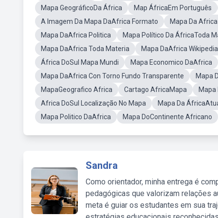
Mapa GeográficoDa África
Map ÁfricaEm Português
A Imagem Da Mapa DaAfrica Formato
Mapa Da Afric
Mapa DaAfrica Politica
Mapa Político Da ÁfricaToda M
Mapa DaAfrica Toda Materia
Mapa DaAfrica Wikipedia
África DoSul Mapa Mundi
Mapa Economico DaAfrica
Mapa DaAfrica Con Torno Fundo Transparente
Mapa D
MapaGeografico Africa
Cartago AfricaMapa
Mapa D
Africa DoSul Localização No Mapa
Mapa Da ÁfricaAtu
Mapa Politico DaAfrica
Mapa DoContinente Africano
Sandra
Como orientador, minha entrega é comp
pedagógicas que valorizam relações au
meta é guiar os estudantes em sua traj
estratégias educacionais reconhecidas