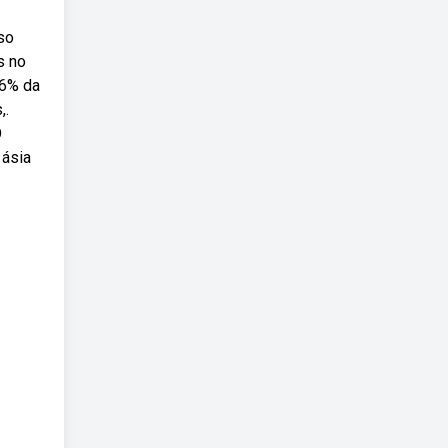
so
s no
 6% da
,.
O
 ásia