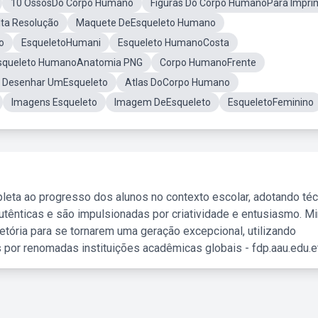
10 OssosDo Corpo Humano
Figuras Do Corpo HumanoPara Impri
ta Resolução
Maquete DeEsqueleto Humano
o
EsqueletoHumani
Esqueleto HumanoCosta
squeleto HumanoAnatomia PNG
Corpo HumanoFrente
Desenhar UmEsqueleto
Atlas DoCorpo Humano
Imagens Esqueleto
Imagem DeEsqueleto
EsqueletoFeminino
leta ao progresso dos alunos no contexto escolar, adotando té
tênticas e são impulsionadas por criatividade e entusiasmo. M
etória para se tornarem uma geração excepcional, utilizando
 por renomadas instituições acadêmicas globais - fdp.aau.edu.et