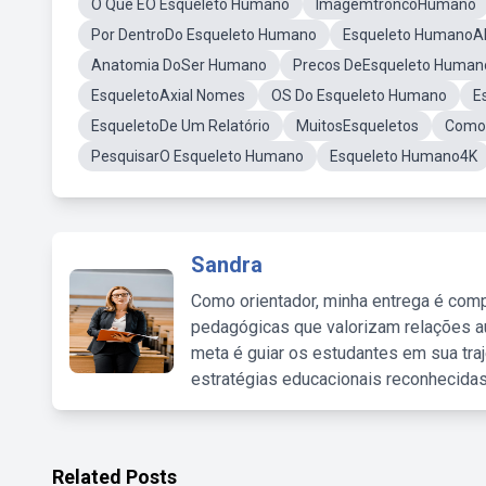
O Que ÉO Esqueleto Humano
ImagemtroncoHumano
Por DentroDo Esqueleto Humano
Esqueleto HumanoAl
Anatomia DoSer Humano
Precos DeEsqueleto Human
EsqueletoAxial Nomes
OS Do Esqueleto Humano
E
EsqueletoDe Um Relatório
MuitosEsqueletos
Como 
PesquisarO Esqueleto Humano
Esqueleto Humano4K
Sandra
Como orientador, minha entrega é comp
pedagógicas que valorizam relações au
meta é guiar os estudantes em sua traj
estratégias educacionais reconhecidas
Related Posts