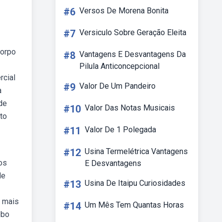
#6
Versos De Morena Bonita
#7
Versiculo Sobre Geração Eleita
corpo
#8
Vantagens E Desvantagens Da
Pilula Anticoncepcional
rcial
#9
Valor De Um Pandeiro
a
de
#10
Valor Das Notas Musicais
to
#11
Valor De 1 Polegada
#12
Usina Termelétrica Vantagens
os
E Desvantagens
de
#13
Usina De Itaipu Curiosidades
o mais
#14
Um Mês Tem Quantas Horas
ebo