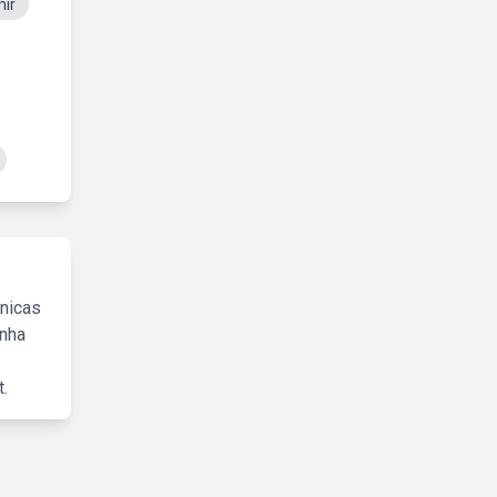
mir
cnicas
inha
.