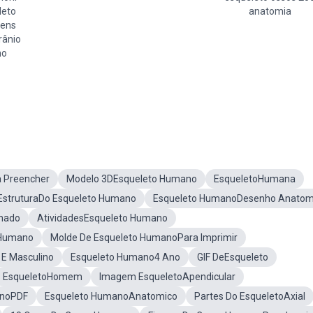
leto
anatomia
gens
rânio
no
 Preencher
Modelo 3DEsqueleto Humano
EsqueletoHumana
EstruturaDo Esqueleto Humano
Esqueleto HumanoDesenho Anatom
hado
AtividadesEsqueleto Humano
 Humano
Molde De Esqueleto HumanoPara Imprimir
E Masculino
Esqueleto Humano4 Ano
GIF DeEsqueleto
EsqueletoHomem
Imagem EsqueletoApendicular
anoPDF
Esqueleto HumanoAnatomico
Partes Do EsqueletoAxial