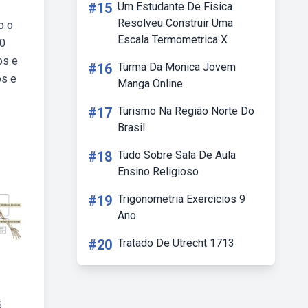
#15
Um Estudante De Fisica
Resolveu Construir Uma
o o
Escala Termometrica X
10
os e
#16
Turma Da Monica Jovem
os e
Manga Online
#17
Turismo Na Região Norte Do
Brasil
#18
Tudo Sobre Sala De Aula
Ensino Religioso
#19
Trigonometria Exercicios 9
Ano
#20
Tratado De Utrecht 1713
6