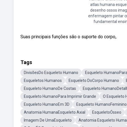
atlas humana esque
desenho ossos ima
enfermagem pintar c
fundamental ensi
Suas principais funções são o suporte do corpo,.
Tags
DivisõesDo Esqueleto Humano
Esqueleto HumanoPara
Esqueletos Humanos
Esqueleto DoCorpo Humano
Esqueleto HumanoDe Costas
Esqueleto HumanoDetal
Esqueleto HumanoPara Imprimir Grande
O Esqueleto
Esqueleto HumanoEm 3D
Esqueleto HumanoFeminino 
Anatomia HumanaEsqueleto Axial
EsqueletoÓsseo
Imagem De UmaEsqueleto
Anatomia Esqueleto Hum