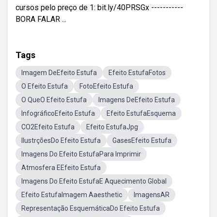
cursos pelo preço de 1: bit.ly/40PRSGx -----------
BORA FALAR ...
Tags
Imagem DeEfeito Estufa
Efeito EstufaFotos
O Efeito Estufa
FotoEfeito Estufa
O QueO Efeito Estufa
Imagens DeEfeito Estufa
InfográficoEfeito Estufa
Efeito EstufaEsquema
CO2Efeito Estufa
Efeito EstufaJpg
IlustrçõesDo Efeito Estufa
GasesEfeito Estufa
Imagens Do Efeito EstufaPara Imprimir
Atmosfera EEfeito Estufa
Imagens Do Efeito EstufaE Aquecimento Global
Efeito EstufaImagem Aaesthetic
ImagensAR
Representação EsquemáticaDo Efeito Estufa