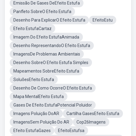
Emissão De Gases DeEfeito Estufa
Panfleto SobreO Efeito Estufa
Desenho Para ExplicarO Efeito Estufa
EfeitoEstu
Efeito EstufaCartaz
Imagem Do Efeito EstufaAnimada
Desenho RepresentandoO Efeito Estufa
ImagensDe Problemas Ambientais
Desenho SobreO Efeito Estufa Simples
Mapeamentos SobreEfeito Estufa
SoluõesEfeito Estufa
Desenho De Como OcorreO Efeito Estufa
Mapa MentalEfeito Estufa
Gases De Efeito EstufaPotencial Poluidor
Imagens Poluição DoAR
Cartilha GasesEfeito Estufa
ImagensSem Poluição Do AR
Cop26Imagens
Efeito EstufaGazes
EfeitoEstufsa