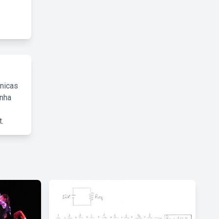
cnicas
inha
.