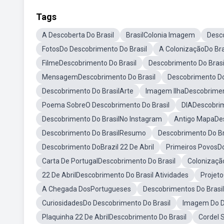
Tags
A Descoberta Do Brasil
BrasilColonia Imagem
Desc
FotosDo Descobrimento Do Brasil
A ColonizaçãoDo Bra
FilmeDescobrimento Do Brasil
Descobrimento Do Bras
MensagemDescobrimento Do Brasil
Descobrimento Do
Descobrimento Do BrasilArte
Imagem IlhaDescobrimen
Poema SobreO Descobrimento Do Brasil
DIADescobrim
Descobrimento Do BrasilNo Instagram
Antigo MapaDes
Descobrimento Do BrasilResumo
Descobrimento Do Bra
Descobrimento DoBrazil 22 De Abril
Primeiros PovosDo
Carta De PortugalDescobrimento Do Brasil
Colonização
22 De AbrilDescobrimento Do Brasil Atividades
Projeto
A Chegada DosPortugueses
Descobrimentos Do Brasil
CuriosidadesDo Descobrimento Do Brasil
Imagem Do D
Plaquinha 22 De AbrilDescobrimento Do Brasil
Cordel 