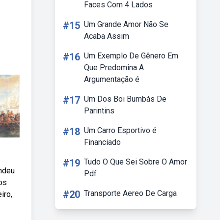
Faces Com 4 Lados
#15
Um Grande Amor Não Se
Acaba Assim
#16
Um Exemplo De Gênero Em
Que Predomina A
Argumentação é
#17
Um Dos Boi Bumbás De
Parintins
#18
Um Carro Esportivo é
Financiado
#19
Tudo O Que Sei Sobre O Amor
ndeu
Pdf
os
#20
Transporte Aereo De Carga
iro,