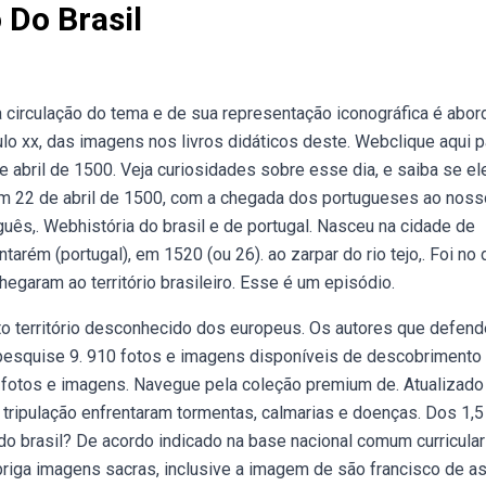
Do Brasil
irculação do tema e de sua representação iconográfica é abor
o xx, das imagens nos livros didáticos deste. Webclique aqui p
 abril de 1500. Veja curiosidades sobre esse dia, e saiba se el
em 22 de abril de 1500, com a chegada dos portugueses ao noss
guês,. Webhistória do brasil e de portugal. Nasceu na cidade de
arém (portugal), em 1520 (ou 26). ao zarpar do rio tejo,. Foi no 
egaram ao território brasileiro. Esse é um episódio.
sto território desconhecido dos europeus. Os autores que defen
pesquise 9. 910 fotos e imagens disponíveis de descobrimento
s fotos e imagens. Navegue pela coleção premium de. Atualizado
 tripulação enfrentaram tormentas, calmarias e doenças. Dos 1,5
 brasil? De acordo indicado na base nacional comum curricular
briga imagens sacras, inclusive a imagem de são francisco de a