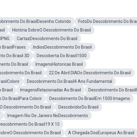
obrimento Do BrasilDesenho Colorido
FotoDo Descobrimento Do Bras
sil
História SobreO Descobrimento Do Brasil
ilPNG
CartazDescobrimento Do Brasil
 BrasilFrases
IndiosDescobrimento Do Brasil
to Do Brasil 3D
Descoberta Do Brasil1500
ento Do Brasil
ImagensHistoricas Brasil
cobrimento Do Brasil
22 De Abril DIADo Descobrimento Do Brasil
silColorir
Descobrimento Do Brasil4 Ano Fundamental
 Brasil
ImagensRelacionadas Ao Brasil
Descobrimento Do Brasil
 Do BrasilPara Colorir
Descobimento Do BrasilEm 1500 Imagens
O Descobrimento Do Brasil
DescobridorDo Brasil
Imagem Rio De Janeiro NoDescobrimento
escobrimento Do Brasil19 X 15
SobreO Descobrimento Do Brasil
A Chegada DosEuropeus Ao Brasil