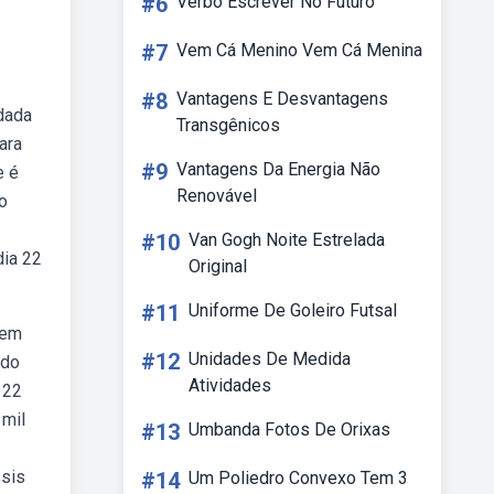
#6
Verbo Escrever No Futuro
#7
Vem Cá Menino Vem Cá Menina
#8
Vantagens E Desvantagens
dada
Transgênicos
ara
#9
Vantagens Da Energia Não
e é
Renovável
o
#10
Van Gogh Noite Estrelada
dia 22
Original
#11
Uniforme De Goleiro Futsal
dem
#12
Unidades De Medida
 do
Atividades
 22
 mil
#13
Umbanda Fotos De Orixas
ssis
#14
Um Poliedro Convexo Tem 3