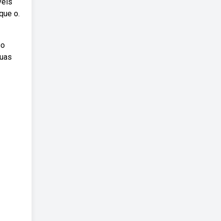
veis
que o.
so
suas