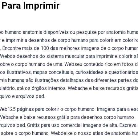
Para Imprimir
po humano anatomia disponíveis ou pesquise por anatomia hum
e imprimir a desenhos de corpo humano para colorir em coloriro
. Encontre mais de 100 das melhores imagens de o corpo huma
o. Webos desenhos do sistema muscular para imprimir e colorir s
obre o corpo humano de uma. Webseu conteúdo rico em fotos 
 ilustrativos, mapas conceituais, curiosidades e questionários
ia humana são ilustrações detalhadas das diferentes partes d
latório, até os órgãos internos. Webache e baixe recursos gráti
quivo e arquivos psd.
 Web125 páginas para colorir o corpo humano. Imagens para a es
 Webache e baixe recursos grátis para desenhos corpo humano
arquivos psd. Grátis para uso comercial imagens de alta. Escreva
o sobre o corpo humano. Webdeixe o nosso atlas de anatomia h