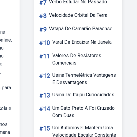
#7
Verbo Estudar No Passado
#8
Velocidade Orbital Da Terra
#9
Vatapá De Camarão Paraense
ana
nline.
#10
Varal De Encaixar Na Janela
no
#11
Valores De Resistores
ão
Comerciais
de
,
#12
Usina Termelétrica Vantagens
o
E Desvantagens
s para
#13
Usina De Itaipu Curiosidades
#14
Um Gato Preto A Foi Cruzado
cola e
Com Duas
 nos
#15
Um Automovel Mantem Uma
umana
Velocidade Escalar Constante