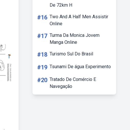
De 72km H
#16
Two And A Half Men Assistir
Online
#17
Turma Da Monica Jovem
Manga Online
#18
Turismo Sul Do Brasil
#19
Tsunami De água Experimento
#20
Tratado De Comércio E
Navegação