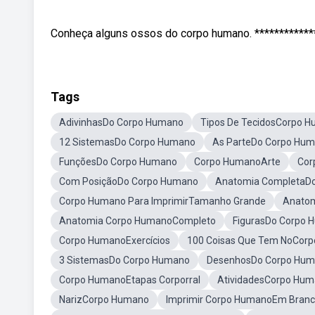
Conheça alguns ossos do corpo humano. ************
Tags
AdivinhasDo Corpo Humano
Tipos De TecidosCorpo 
12 SistemasDo Corpo Humano
As ParteDo Corpo Hu
FunçõesDo Corpo Humano
Corpo HumanoArte
Cor
Com PosiçãoDo Corpo Humano
Anatomia CompletaD
Corpo Humano Para ImprimirTamanho Grande
Anatom
Anatomia Corpo HumanoCompleto
FigurasDo Corpo 
Corpo HumanoExercícios
100 Coisas Que Tem NoCor
3 SistemasDo Corpo Humano
DesenhosDo Corpo Hu
Corpo HumanoEtapas Corporral
AtividadesCorpo Hu
NarizCorpo Humano
Imprimir Corpo HumanoEm Bran