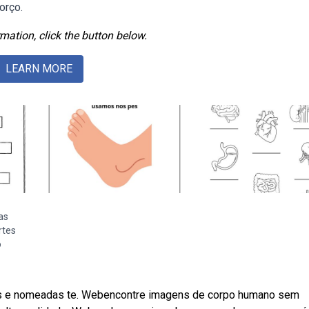
orço.
mation, click the button below.
LEARN MORE
as
rtes
o
s e nomeadas te. Webencontre imagens de corpo humano sem