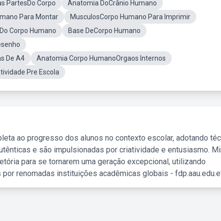
s PartesDo Corpo
Anatomia DoCrânio Humano
umano Para Montar
MusculosCorpo Humano Para Imprimir
sDo Corpo Humano
Base DeCorpo Humano
esenho
as De A4
Anatomia Corpo HumanoOrgaos Internos
ividade Pre Escola
leta ao progresso dos alunos no contexto escolar, adotando té
tênticas e são impulsionadas por criatividade e entusiasmo. M
etória para se tornarem uma geração excepcional, utilizando
 por renomadas instituições acadêmicas globais - fdp.aau.edu.et