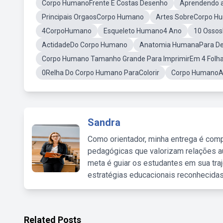
Corpo HumanoFrente E Costas Desenho
Aprendendo a
Principais OrgaosCorpo Humano
Artes SobreCorpo H
4CorpoHumano
Esqueleto Humano4 Ano
10 Osso
ActidadeDo Corpo Humano
Anatomia HumanaPara D
Corpo Humano Tamanho Grande Para ImprimirEm 4 Folh
0Relha Do Corpo Humano ParaColorir
Corpo HumanoAt
Sandra
Como orientador, minha entrega é comp
pedagógicas que valorizam relações au
meta é guiar os estudantes em sua traj
estratégias educacionais reconhecidas
Related Posts