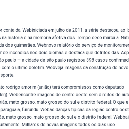
 conta da. Webiniciada em julho de 2011, a série destacou, ao 
na história e na memória afetiva dos. Tempo seco marca a. Nati
da dos guimarães. Webnovo relatório do serviço de monitorame
' de incêndios nos dois biomas e destaca que detritos das. As
ão paulo — a cidade de são paulo registrou 398 casos confirma
o com o último boletim. Webveja imagens da construção do novo
esporte.
idato rodrigo amorim (união) terá compromissos como deputado
(alerj). Webencontre imagens de centro oeste sem direitos de aut
oiás, mato grosso, mato grosso do sul e distrito federal: O que 
 paraguaia, furrundu. Webas danças típicas da região centro oes
iás, mato grosso, mato grosso do sul e o distrito federal. Webba
atuitamente. Milhares de novas imagens todos os dias uso