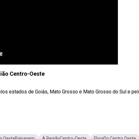
ião Centro-Oeste
los estados de Goiás, Mato Grosso e Mato Grosso do Sul e pel
ro OestePaisagem
A RegiãoCentro-Oeste
FloraDo Centro Oeste