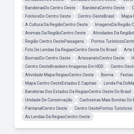
BandeirasDo Centro Oeste
BandeiraCentro Oeste
C
FolcloreDo Centro Oeste
Centro-OesteBrasil
Mapa 
A Cultura Da RegiãoCentro Oeste
ImagensDa Região C
Animais Da RegiãoCentro Oeste
Atividades Da Região
Região Centro OestePaisagens
Pontos TurísticosCent
Foto De Lendas Da RegiaoCentro Oeste Do Brasil
Arte
BiomasDo Centro Oeste
ArtesanatoCentro Oeste
H
Centro OesteBrasileiro Imagenss Em HDD
Centro Oest
Atividade Mapa RegiaoCentro Oeste
Bioma
Festas
Mapa Centro OesteEstados E Capitais
Lenda Pai DoMa
Bandeiras Dos Estados Da RegiaoCentro Oeste Do Brasil
Unidade De Conservação
Cachoeiras Mais Bonitas Do B
PantanalCentro Oeste
Centro OestePontos Turísticos
As Lendas Da RegiaoCentro Oeste