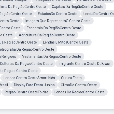
lima Da RegiãoCentro Oeste
Capitais Da RegiãoCentro Oeste
RegiãoCentro Oeste
EstadosDo Centro Oeste
LendaDo Centro O
entro Oeste
Imagem Que RepresentaO Centro Oeste
Centro Oeste
Economia Da RegiãoCentro Oeste
ro Oeste
Agricultura Da RegiãoCentro Oeste
 Da RegiãoCentro Oeste
Lendas E MitosCentro Oeste
idrografia Da RegiãoCentro Oeste
eReligioes
Vestimentas Da RegiaoCentro Oeste
 Culturais Da RegiaoCentro Oeste
Imigrante Centro Oeste DoBrasil
to Regiao Centro Oeste
Lendas Centro OesteSmart Kids
Cururu Festa
rasil
Display Foto Festa Junina
ClimaDo Centro-Oeste
Regiao Centro OesteFolclre
Lendas Da RegiaoCentro Oeste