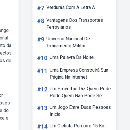
#7
Verduras Com A Letra A
#8
Vantagens Dos Transportes
Ferroviarios
longo
onal
#9
Universo Nacional De
nto da
Treinamento Militar
pectos
#10
Uma Palavra Da Noite
dos de
#11
Uma Empresa Construirá Sua
Página Na Internet
#12
Um Provérbio Diz Quem Pode
or
Pode Quem Não Pode Se
esses
#13
Um Jogo Entre Duas Pessoas
te do
Inicia
ixe e
#14
Um Ciclista Percorre 15 Km