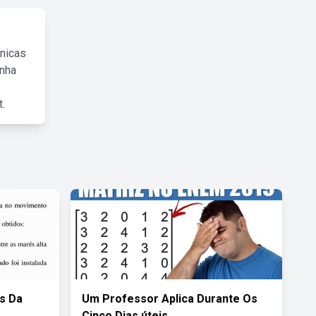
cnicas
inha
.
s Da
Um Professor Aplica Durante Os
Cinco Dias úteis