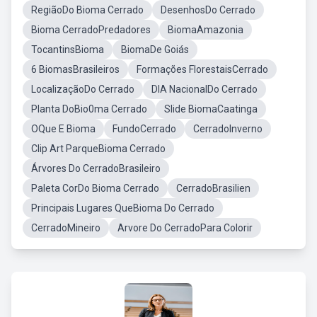
RegiãoDo Bioma Cerrado
DesenhosDo Cerrado
Bioma CerradoPredadores
BiomaAmazonia
TocantinsBioma
BiomaDe Goiás
6 BiomasBrasileiros
Formações FlorestaisCerrado
LocalizaçãoDo Cerrado
DIA NacionalDo Cerrado
Planta DoBio0ma Cerrado
Slide BiomaCaatinga
OQue E Bioma
FundoCerrado
CerradoInverno
Clip Art ParqueBioma Cerrado
Árvores Do CerradoBrasileiro
Paleta CorDo Bioma Cerrado
CerradoBrasilien
Principais Lugares QueBioma Do Cerrado
CerradoMineiro
Arvore Do CerradoPara Colorir