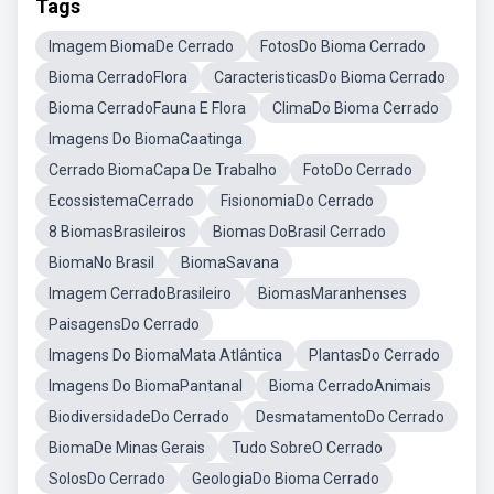
Tags
Imagem BiomaDe Cerrado
FotosDo Bioma Cerrado
Bioma CerradoFlora
CaracteristicasDo Bioma Cerrado
Bioma CerradoFauna E Flora
ClimaDo Bioma Cerrado
Imagens Do BiomaCaatinga
Cerrado BiomaCapa De Trabalho
FotoDo Cerrado
EcossistemaCerrado
FisionomiaDo Cerrado
8 BiomasBrasileiros
Biomas DoBrasil Cerrado
BiomaNo Brasil
BiomaSavana
Imagem CerradoBrasileiro
BiomasMaranhenses
PaisagensDo Cerrado
Imagens Do BiomaMata Atlântica
PlantasDo Cerrado
Imagens Do BiomaPantanal
Bioma CerradoAnimais
BiodiversidadeDo Cerrado
DesmatamentoDo Cerrado
BiomaDe Minas Gerais
Tudo SobreO Cerrado
SolosDo Cerrado
GeologiaDo Bioma Cerrado