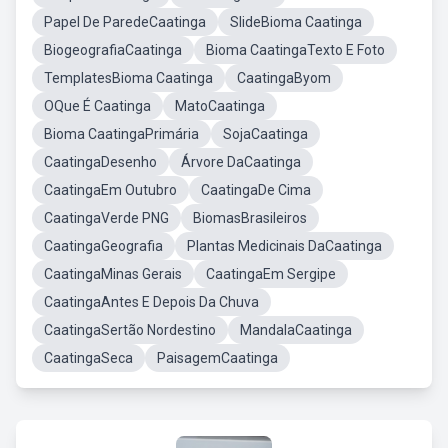
Papel De ParedeCaatinga
SlideBioma Caatinga
BiogeografiaCaatinga
Bioma CaatingaTexto E Foto
TemplatesBioma Caatinga
CaatingaByom
OQue É Caatinga
MatoCaatinga
Bioma CaatingaPrimária
SojaCaatinga
CaatingaDesenho
Árvore DaCaatinga
CaatingaEm Outubro
CaatingaDe Cima
CaatingaVerde PNG
BiomasBrasileiros
CaatingaGeografia
Plantas Medicinais DaCaatinga
CaatingaMinas Gerais
CaatingaEm Sergipe
CaatingaAntes E Depois Da Chuva
CaatingaSertão Nordestino
MandalaCaatinga
CaatingaSeca
PaisagemCaatinga