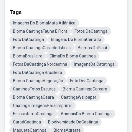
Tags
Imagens Do BiomaMata Atlântica
Bioma CaatingaFauna E Flora
Fotos DeCaatinga
Foto DaCaatinga
Imagens Do BiomaCerrado
Bioma CaatingaCaracterísticas
Biomas DoPiauí
BiomaBrasileiro
ClimaDo Bioma Caatinga
Fotos DaCaatinga Nordestina
ImagensDa Catatinga
Foto DaCaatinga Brasileira
Bioma CaatingaVegetação
Foto DeaCaatinga
CaatingaFotos Escuras
Bioma CaatingaCarcara
Bioma CaatingaCeara
CaatingaWallpaper
Caatinga ImagensPara Imprimir
EcossistemaCaatinga
AnimaisDo Bioma Caatinga
CaroáCaatinga
Biodiversidade DaCaatinga
MaqueteCaatinga
BiomaAgreste