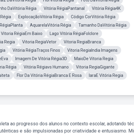
aiz DaVitória Régia
FlorVitória Régia
Foto DaVitória Régia
ho DaVitória Régia
Vitória RégiaPantanal
Vitória Régia4K
 Régia
ExplocaçãoVitória Régia
Código CorVitória Régia
 RégiaPlanta
AquarelaVitória Régia
Tamanho DaVitória Régia
Vitoria RégiaEm Baixo
Lago Vitória RégiaFolclore
ia Regia
Vitoria RegiaVetor
Vitoria RegiaBranca
gia
Vitória RégiaTraços Finos
Vitoria RegiaIndia Imagens
eEva
Imagem De Vitória Régia3D
MaioDe Vitoria Regia
ria Régia
Vitória Régiavs Humano
Vitoria RegiaGigante
iteta
Flor Da Vitória RégiaBranca E Rosa
IaraE Vitória Regia
leta ao progresso dos alunos no contexto escolar, adotando té
tênticas e são impulsionadas por criatividade e entusiasmo. M