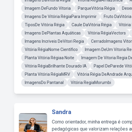
Imagens DaVitória Régia
Vitória RégiaAmazônica
R
Imagem DeFundo Vitoria
ParqueVitória Régia
Desen
Imagens De Vitória RégiaPara Imprimir
Fruto DaVitória
TiposDe Vitória Régia
Caule DaVitória Régia
Vitória
Imagens DePlantas Aquáticas
Vitória RégiaVectors
Imagens Incriveis DeVitori Regia
CerradoImagens Vitor
Vitória RégiaNome Científico
Imagem DeUm Vitoria Re
Planta Vitória Régiaa Noite
Imagem De Vitoria Regia D
Vitória RégiaBrilhante Dourado IA
Papel DeParede Vitó
Planta Vitória RégiaMRV
Vitória Régia DeAndrade Arqu
ImagensDo Pantanal
Vitória RegiaMorumbi
Sandra
Como orientador, minha entrega é comp
pedagógicas que valorizam relações au