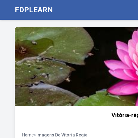
FDPLEARN
Vitória-ré
Home
>
Imagens De Vitoria Regia