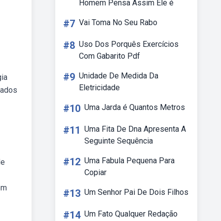
Homem Pensa Assim Ele é
#7
Vai Toma No Seu Rabo
#8
Uso Dos Porquês Exercícios
Com Gabarito Pdf
#9
Unidade De Medida Da
gia
Eletricidade
hados
#10
Uma Jarda é Quantos Metros
#11
Uma Fita De Dna Apresenta A
Seguinte Sequência
#12
Uma Fabula Pequena Para
de
Copiar
em
#13
Um Senhor Pai De Dois Filhos
#14
Um Fato Qualquer Redação