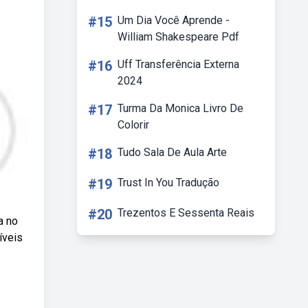
#15
Um Dia Você Aprende -
William Shakespeare Pdf
#16
Uff Transferência Externa
2024
#17
Turma Da Monica Livro De
Colorir
#18
Tudo Sala De Aula Arte
#19
Trust In You Tradução
#20
Trezentos E Sessenta Reais
a no
íveis