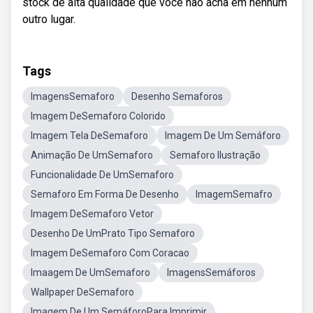
stock de alta qualidade que você não acha em nenhum
outro lugar.
Tags
ImagensSemaforo
Desenho Semaforos
Imagem DeSemaforo Colorido
Imagem Tela DeSemaforo
Imagem De Um Semáforo
Animação De UmSemaforo
Semaforo Ilustração
Funcionalidade De UmSemaforo
Semaforo Em Forma De Desenho
ImagemSemafro
Imagem DeSemaforo Vetor
Desenho De UmPrato Tipo Semaforo
Imagem DeSemaforo Com Coracao
Imaagem De UmSemaforo
ImagensSemáforos
Wallpaper DeSemaforo
Imagem De Um SemáforoPara Imprimir