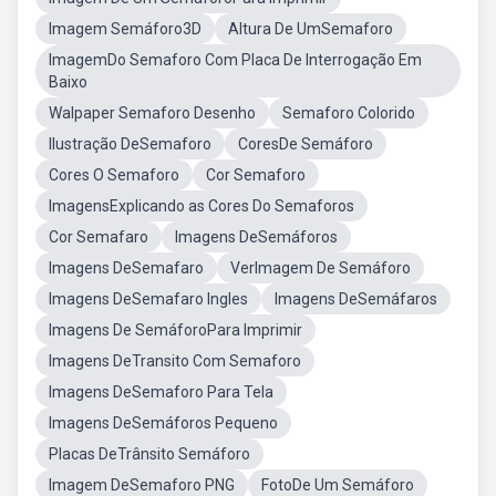
Imagem Semáforo3D
Altura De UmSemaforo
ImagemDo Semaforo Com Placa De Interrogação Em
Baixo
Walpaper Semaforo Desenho
Semaforo Colorido
Ilustração DeSemaforo
CoresDe Semáforo
Cores O Semaforo
Cor Semaforo
ImagensExplicando as Cores Do Semaforos
Cor Semafaro
Imagens DeSemáforos
Imagens DeSemafaro
VerImagem De Semáforo
Imagens DeSemafaro Ingles
Imagens DeSemáfaros
Imagens De SemáforoPara Imprimir
Imagens DeTransito Com Semaforo
Imagens DeSemaforo Para Tela
Imagens DeSemáforos Pequeno
Placas DeTrânsito Semáforo
Imagem DeSemaforo PNG
FotoDe Um Semáforo