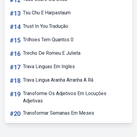
#12
#13
Tsu Chu E Harpastaum
#14
Trust In You Tradução
#15
Trilhoes Tem Quantos 0
#16
Trecho De Romeu E Julieta
#17
Trava Linguas Em Ingles
#18
Trava Lingua Aranha Arranha A Rã
#19
Transforme Os Adjetivos Em Locuções
Adjetivas
#20
Transformar Semanas Em Meses