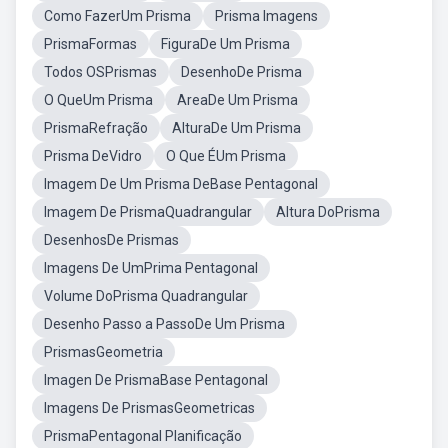
Como FazerUm Prisma
Prisma Imagens
PrismaFormas
FiguraDe Um Prisma
Todos OSPrismas
DesenhoDe Prisma
O QueUm Prisma
AreaDe Um Prisma
PrismaRefração
AlturaDe Um Prisma
Prisma DeVidro
O Que ÉUm Prisma
Imagem De Um Prisma DeBase Pentagonal
Imagem De PrismaQuadrangular
Altura DoPrisma
DesenhosDe Prismas
Imagens De UmPrima Pentagonal
Volume DoPrisma Quadrangular
Desenho Passo a PassoDe Um Prisma
PrismasGeometria
Imagen De PrismaBase Pentagonal
Imagens De PrismasGeometricas
PrismaPentagonal Planificação