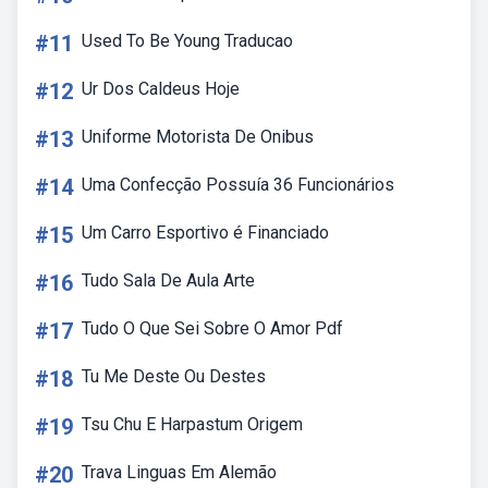
#11
Used To Be Young Traducao
#12
Ur Dos Caldeus Hoje
#13
Uniforme Motorista De Onibus
#14
Uma Confecção Possuía 36 Funcionários
#15
Um Carro Esportivo é Financiado
#16
Tudo Sala De Aula Arte
#17
Tudo O Que Sei Sobre O Amor Pdf
#18
Tu Me Deste Ou Destes
#19
Tsu Chu E Harpastum Origem
#20
Trava Linguas Em Alemão