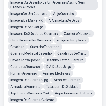
Imagem Ou Desenho De Um GuerreiroAssírio Sem
Direitos Autorais
ImagemDe Um Guerreiro
AnjoGuerreiro
ImagensDa Marvel 4K
A ArmaduraDe Deus
Imagem DeSao Jorge
Imagens DeSão Jorge Guerreiro
GuerreiroMedieval
Cada HomemUm Guerreiro
ImagensTemplarios
Cavaleiro
GuerreiroEspartano
GuerreiroMedieval Desenho
Cavaleiros DeCristo
Cavaleiro Wallpaper
Desenho TattooGuerreiro
GuerreirosRomano's
DIA DeSao Jorge
HumanoGuerreiro
Animes Medievais
Imagem De GuerreiroJpg
AlmaDe Guerreiro
Armadura Feminina
Tatuagem DeSoldado
Top ImagnsGuerreiro Mir4
Anjos Guerreiros DeDeus
Imagem De GuerreiroValente