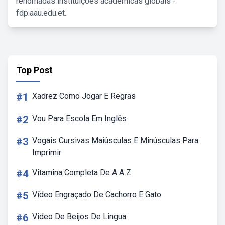
renomadas instituições acadêmicas globais -
fdp.aau.edu.et.
Top Post
#1
Xadrez Como Jogar E Regras
#2
Vou Para Escola Em Inglês
#3
Vogais Cursivas Maiúsculas E Minúsculas Para
Imprimir
#4
Vitamina Completa De A A Z
#5
Vídeo Engraçado De Cachorro E Gato
#6
Video De Beijos De Lingua