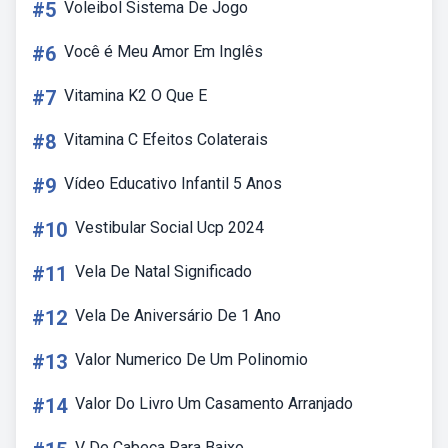
#5
Voleibol Sistema De Jogo
#6
Você é Meu Amor Em Inglês
#7
Vitamina K2 O Que E
#8
Vitamina C Efeitos Colaterais
#9
Vídeo Educativo Infantil 5 Anos
#10
Vestibular Social Ucp 2024
#11
Vela De Natal Significado
#12
Vela De Aniversário De 1 Ano
#13
Valor Numerico De Um Polinomio
#14
Valor Do Livro Um Casamento Arranjado
V De Cabeça Para Baixo