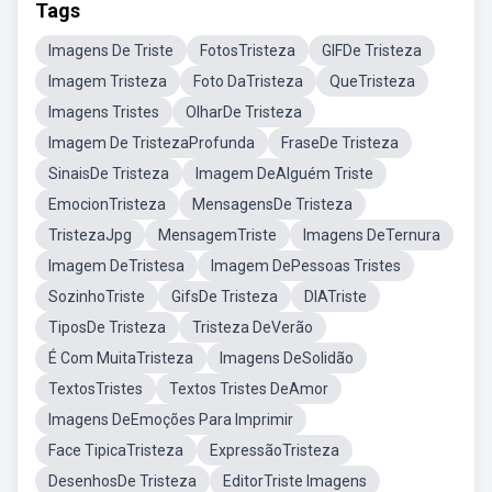
Tags
Imagens De Triste
FotosTristeza
GIFDe Tristeza
Imagem Tristeza
Foto DaTristeza
QueTristeza
Imagens Tristes
OlharDe Tristeza
Imagem De TristezaProfunda
FraseDe Tristeza
SinaisDe Tristeza
Imagem DeAlguém Triste
EmocionTristeza
MensagensDe Tristeza
TristezaJpg
MensagemTriste
Imagens DeTernura
Imagem DeTristesa
Imagem DePessoas Tristes
SozinhoTriste
GifsDe Tristeza
DIATriste
TiposDe Tristeza
Tristeza DeVerão
É Com MuitaTristeza
Imagens DeSolidão
TextosTristes
Textos Tristes DeAmor
Imagens DeEmoções Para Imprimir
Face TipicaTristeza
ExpressãoTristeza
DesenhosDe Tristeza
EditorTriste Imagens