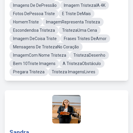
Imagens De DePressão
Imagem TristezaIA 4K
Fotos DePessoa Triste
E Triste DeMais
HomemTriste
ImagemRepresenta Tristeza
Escondendoa Tristeza
TristezaUma Cena
Imagem DeCoisa Triste
Frases Tristes DeAmor
Mensagens De TristezaNo Coração
ImagemCom Nome Tristeza
TristezaDesenho
Bem 10Triste Imagens
A TristezaObstáculo
Pregara Tristeza
Tristeza ImagensLivres
Sandra