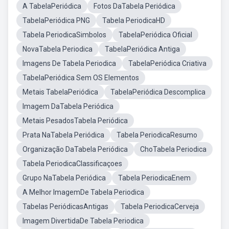
A TabelaPeriódica
Fotos DaTabela Periódica
TabelaPeriódica PNG
Tabela PeriodicaHD
Tabela PeriodicaSimbolos
TabelaPeriódica Oficial
NovaTabela Periodica
TabelaPeriódica Antiga
Imagens De Tabela Periodica
TabelaPeriódica Criativa
TabelaPeriódica Sem OS Elementos
Metais TabelaPeriódica
TabelaPeriódica Descomplica
Imagem DaTabela Periódica
Metais PesadosTabela Periódica
Prata NaTabela Periódica
Tabela PeriodicaResumo
Organização DaTabela Periódica
ChoTabela Periodica
Tabela PeriodicaClassificaçoes
Grupo NaTabela Periódica
Tabela PeriodicaEnem
A Melhor ImagemDe Tabela Periodica
Tabelas PeriódicasAntigas
Tabela PeriodicaCerveja
Imagem DivertidaDe Tabela Periodica