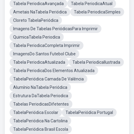
Tabela PeriodicaAvançada
Tabela PeriodicaAtual
Ametais NaTabela Periódica
Tabela PeriodicaSimples
Cloreto TabelaPeriódica
Imagens De Tabelas PeriódicasPara Imprimir
QuimicaTabela Periodica
Tabela PeriodicaCompleta Imprimir
ImagensDo Santos Futebol Clube
Tabela PeriodicaAtualizada
Tabela PeriodicaIlustrada
Tabela PeriodicaDos Elementos Atualizada
TabelaPeriódica Camada De Valência
Alumínio NaTabela Periódica
Estrutura DaTabela Periodica
Tabelas PeriodicasDifetentes
TabelaPeriódica Escolar
TabelaPeriódica Portugal
TabelaPeriódica Na Cartolina
TabelaPeriódica Brasil Escola