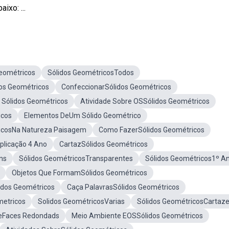
ixo: ...
Geométricos
Sólidos GeométricosTodos
os Geométricos
ConfeccionarSólidos Geométricos
Sólidos Geométricos
Atividade Sobre OSSólidos Geométricos
icos
Elementos DeUm Sólido Geométrico
icosNa Natureza Paisagem
Como FazerSólidos Geométricos
plicação 4 Ano
CartazSólidos Geométricos
ns
Sólidos GeométricosTransparentes
Sólidos Geométricos1º A
Objetos Que FormamSólidos Geométricos
idos Geométricos
Caça PalavrasSólidos Geométricos
metricos
Solidos GeométricosVarias
Sólidos GeométricosCartaz
DeFaces Redondads
Meio Ambiente EOSSólidos Geométricos