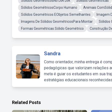
Sólidos GeométricosNo DIA DIA
Solidos Geometricas
Sólidos GeométricosCorpo Humano
Animais ComSólid
Sólidos Geométricos EObjetos Semelhantes
Imagem D
Imagens De Sólidos GeométricosPara Montar
Sólidos
Formas Geométricas Sólido Geométrico
Construção D
Sandra
Como orientador, minha entrega é comp
pedagógicas que valorizam relações au
meta é guiar os estudantes em sua traj
estratégias educacionais reconhecidas
Related Posts