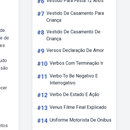
#6
Vestido Para Festa 12 Anos
#7
Vestido De Casamento Para
Criança
de.
#8
Vestido De Casamento De
de de
Criança
des
#9
Versos Declaração De Amor
tudo
#10
Verbos Com Terminação Ir
bsão
#11
Verbo To Be Negativo E
Interrogativo
ecer
#12
Verbo De Estado E Ação
#13
Venus Filme Final Explicado
#14
Uniforme Motorista De Onibus
etos