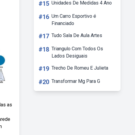
#15
Unidades De Medidas 4 Ano
#16
Um Carro Esportivo é
Financiado
#17
Tudo Sala De Aula Artes
#18
Triangulo Com Todos Os
Lados Desiguais
#19
Trecho De Romeu E Julieta
#20
Transformar Mg Para G
das as
arede
n