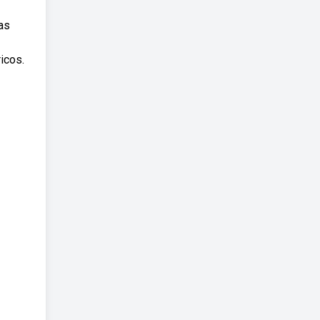
as
icos.