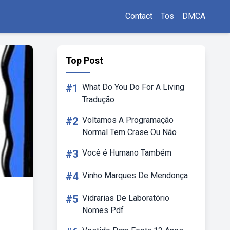
Contact
Tos
DMCA
Top Post
#1
What Do You Do For A Living
Tradução
#2
Voltamos A Programação
Normal Tem Crase Ou Não
#3
Você é Humano Também
#4
Vinho Marques De Mendonça
#5
Vidrarias De Laboratório
Nomes Pdf