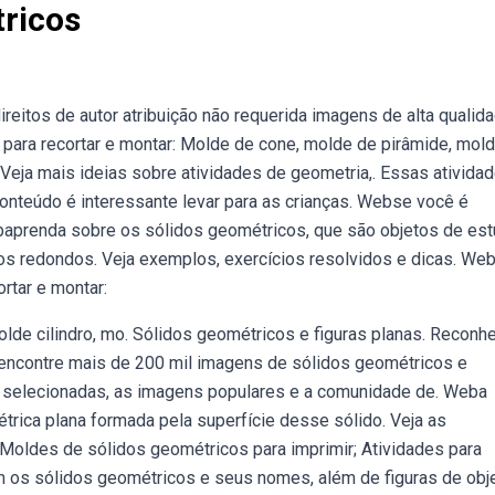
ricos
itos de autor atribuição não requerida imagens de alta qualida
ara recortar e montar: Molde de cone, molde de pirâmide, mol
 Veja mais ideias sobre atividades de geometria,. Essas ativida
onteúdo é interessante levar para as crianças. Webse você é
ebaprenda sobre os sólidos geométricos, que são objetos de es
pos redondos. Veja exemplos, exercícios resolvidos e dicas. We
rtar e montar:
lde cilindro, mo. Sólidos geométricos e figuras planas. Reconh
encontre mais de 200 mil imagens de sólidos geométricos e
s selecionadas, as imagens populares e a comunidade de. Weba
trica plana formada pela superfície desse sólido. Veja as
 Moldes de sólidos geométricos para imprimir; Atividades para
m os sólidos geométricos e seus nomes, além de figuras de obj