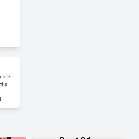
cnicas
inha
.