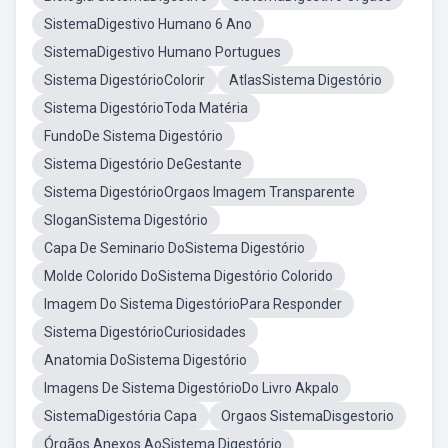
SistemaDigestivo Humano 6 Ano
SistemaDigestivo Humano Portugues
Sistema DigestórioColorir
AtlasSistema Digestório
Sistema DigestórioToda Matéria
FundoDe Sistema Digestório
Sistema Digestório DeGestante
Sistema DigestórioOrgaos Imagem Transparente
SloganSistema Digestório
Capa De Seminario DoSistema Digestório
Molde Colorido DoSistema Digestório Colorido
Imagem Do Sistema DigestórioPara Responder
Sistema DigestórioCuriosidades
Anatomia DoSistema Digestório
Imagens De Sistema DigestórioDo Livro Akpalo
SistemaDigestória Capa
Orgaos SistemaDisgestorio
Órgãos Anexos AoSistema Digestório