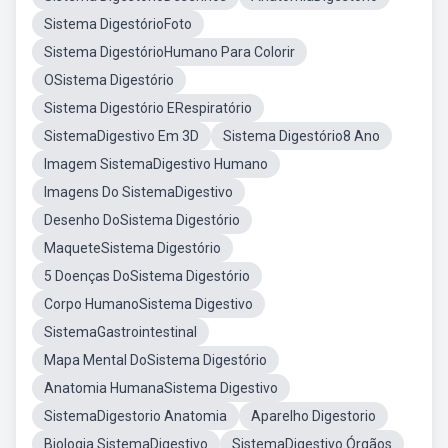
Sistema DigestórioFoto
Sistema DigestórioHumano Para Colorir
OSistema Digestório
Sistema Digestório ERespiratório
SistemaDigestivo Em 3D
Sistema Digestório8 Ano
Imagem SistemaDigestivo Humano
Imagens Do SistemaDigestivo
Desenho DoSistema Digestório
MaqueteSistema Digestório
5 Doenças DoSistema Digestório
Corpo HumanoSistema Digestivo
SistemaGastrointestinal
Mapa Mental DoSistema Digestório
Anatomia HumanaSistema Digestivo
SistemaDigestorio Anatomia
Aparelho Digestorio
Biologia SistemaDigestivo
SistemaDigestivo Órgãos