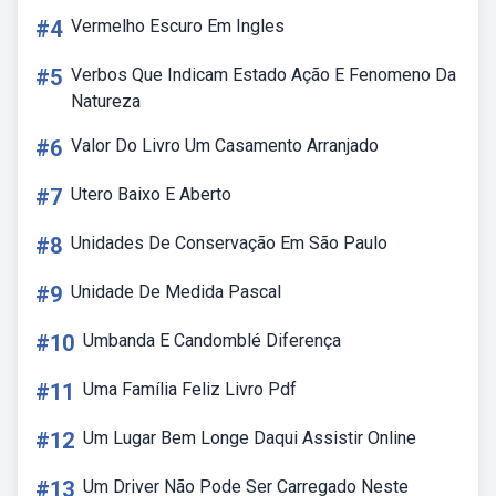
#4
Vermelho Escuro Em Ingles
#5
Verbos Que Indicam Estado Ação E Fenomeno Da
Natureza
#6
Valor Do Livro Um Casamento Arranjado
#7
Utero Baixo E Aberto
#8
Unidades De Conservação Em São Paulo
#9
Unidade De Medida Pascal
#10
Umbanda E Candomblé Diferença
#11
Uma Família Feliz Livro Pdf
#12
Um Lugar Bem Longe Daqui Assistir Online
#13
Um Driver Não Pode Ser Carregado Neste