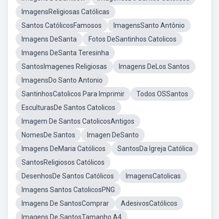
ImagensReligiosas Católicas
Santos CatólicosFamosos
ImagensSanto Antônio
Imagens DeSanta
Fotos DeSantinhos Catolicos
Imagens DeSanta Teresinha
SantosImagenes Religiosas
Imagens DeLos Santos
ImagensDo Santo Antonio
SantinhosCatolicos Para Imprimir
Todos OSSantos
EsculturasDe Santos Catolicos
Imagem De Santos CatolicosAntigos
NomesDe Santos
Imagen DeSanto
Imagens DeMaria Católicos
SantosDa Igreja Católica
SantosReligiosos Católicos
DesenhosDe Santos Católicos
ImagensCatolicas
Imagens Santos CatolicosPNG
Imagens De SantosComprar
AdesivosCatólicos
Imagens De SantosTamanho A4