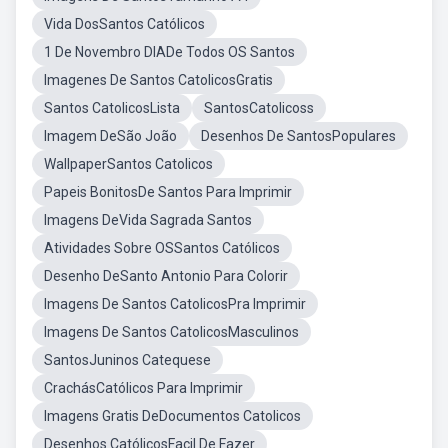
Vida DosSantos Católicos
1 De Novembro DIADe Todos OS Santos
Imagenes De Santos CatolicosGratis
Santos CatolicosLista
SantosCatolicoss
Imagem DeSão João
Desenhos De SantosPopulares
WallpaperSantos Catolicos
Papeis BonitosDe Santos Para Imprimir
Imagens DeVida Sagrada Santos
Atividades Sobre OSSantos Católicos
Desenho DeSanto Antonio Para Colorir
Imagens De Santos CatolicosPra Imprimir
Imagens De Santos CatolicosMasculinos
SantosJuninos Catequese
CrachásCatólicos Para Imprimir
Imagens Gratis DeDocumentos Catolicos
Desenhos CatólicosFacil De Fazer