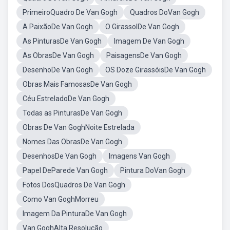
PrimeiroQuadro De Van Gogh
Quadros DoVan Gogh
A PaixãoDe Van Gogh
O GirassolDe Van Gogh
As PinturasDe Van Gogh
Imagem De Van Gogh
As ObrasDe Van Gogh
PaisagensDe Van Gogh
DesenhoDe Van Gogh
OS Doze GirassóisDe Van Gogh
Obras Mais FamosasDe Van Gogh
Céu EstreladoDe Van Gogh
Todas as PinturasDe Van Gogh
Obras De Van GoghNoite Estrelada
Nomes Das ObrasDe Van Gogh
DesenhosDe Van Gogh
Imagens Van Gogh
Papel DeParede Van Gogh
Pintura DoVan Gogh
Fotos DosQuadros De Van Gogh
Como Van GoghMorreu
Imagem Da PinturaDe Van Gogh
Van GoghAlta Resolução