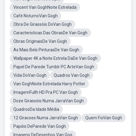
Vincent Van GoghNoite Estrelada
Café NoturnoVan Gogh
Obra De Girassóis DoVan Gogh
Caracteristicas Das ObrasDe Van Gogh
Obras OriginaisDe Van Gogh
As Mais Bels PinturasDe Van Gogh
Wallpaper 4K a Noite Estrela DaDe Van Gogh
Papel De Parede Tumblr PC ArteVan Gogh
Vida DoVan Gogh
Quadros Van Gogh
Van GoghNoite Estrelada Harry Potter
ImagemFullh HD Pra PC Van Gogh
Doze Girassóis Numa JarraVan Gogh
QuadrosDa Idade Média
12 Giracoes Numa JarraVan Gogh
Quem FoiVan Gogh
Papéis DeParede Van Gogh
Imagens DeDesenhos Van Gog