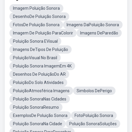
Imagem Poluição Sonora
DesenhoDe Poluição Sonora
FotosDe Poluição Sonora
Imagens DaPoluição Sonora
Imagem De Poluição ParaColorir
Imagens DeParedão
Poluição Sonora EVisual
Imagens DeTipos De Poluição
PoluiçãoVisual No Brasil
Poluição Sonora ImagemEm 4K
Desenhos De PoluiçãoDo AR
PoluiçãoDo Solo Atividades
PoluiçãoAtmosférica Imagens
Simbolos DePerigo
Poluição SonoraNas Cidades
Poluição SonoraResumo
ExemplosDe Poluição Sonora
FotoPoluição Sonora
Poluição SonoraNa Cidade
Poluição SonoraSoluções