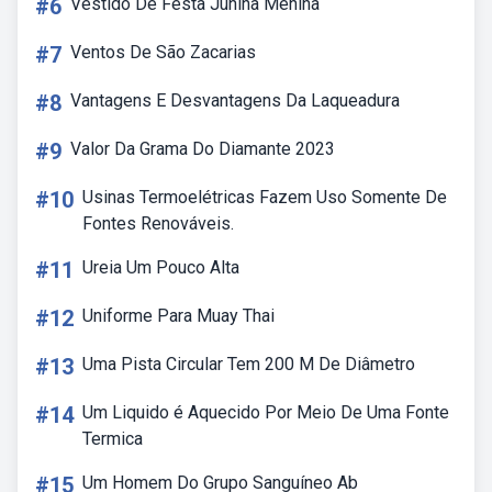
#6
Vestido De Festa Junina Menina
#7
Ventos De São Zacarias
#8
Vantagens E Desvantagens Da Laqueadura
#9
Valor Da Grama Do Diamante 2023
#10
Usinas Termoelétricas Fazem Uso Somente De
Fontes Renováveis.
#11
Ureia Um Pouco Alta
#12
Uniforme Para Muay Thai
#13
Uma Pista Circular Tem 200 M De Diâmetro
#14
Um Liquido é Aquecido Por Meio De Uma Fonte
Termica
#15
Um Homem Do Grupo Sanguíneo Ab