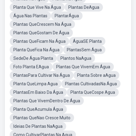
Planta Que Vive Na Água
Plantas DeAgua
Água Nas Plantas
PlantarÁgua
Plantas QueCrescem Na Água
Plantas QueGostam De Água
Plantas QueFicam Na Água
ÁguaSE Planta
Planta QueFica Na Água
PlantasSem Água
SedeDe Água Planta
Plantos NaAgua
Foto Planta EAgua
Plantas Que VivemEm Água
PlantasPara Cultivar Na Água
Planta Sobre aAgua
Planta QueLimpa Agua
Plantas CultivadasNa Água
PlantasEm Baixo Da Água
Planta QueCospe Agua
Plantas Que VivemDentro De Água
Planta QueAcumula Água
Plantas QueNao Cresce Muito
Ideias De Plantas NaAgua
Como CultivarPlantas Na Agua