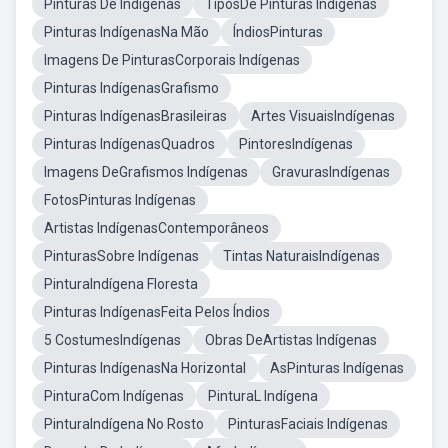
Pinturas De Indígenas
TiposDe Pinturas Indígenas
Pinturas IndígenasNa Mão
ÍndiosPinturas
Imagens De PinturasCorporais Indígenas
Pinturas IndígenasGrafismo
Pinturas IndígenasBrasileiras
Artes VisuaisIndígenas
Pinturas IndígenasQuadros
PintoresIndígenas
Imagens DeGrafismos Indígenas
GravurasIndígenas
FotosPinturas Indígenas
Artistas IndígenasContemporâneos
PinturasSobre Indígenas
Tintas NaturaisIndígenas
PinturaIndígena Floresta
Pinturas IndígenasFeita Pelos Índios
5 CostumesIndígenas
Obras DeArtistas Indígenas
Pinturas IndígenasNa Horizontal
AsPinturas Indígenas
PinturaCom Indígenas
PinturaL Indígena
PinturaIndígena No Rosto
PinturasFaciais Indígenas