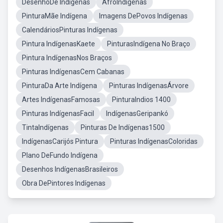
DesenhoDe Indígenas
AfroIndígenas
PinturaMãe Indígena
Imagens DePovos Indígenas
CalendáriosPinturas Indígenas
Pintura IndígenasKaete
PinturasIndígena No Braço
Pintura IndígenasNos Braços
Pinturas IndígenasCem Cabanas
PinturaDa Arte Indígena
Pinturas IndígenasÁrvore
Artes IndígenasFamosas
PinturaIndios 1400
Pinturas IndígenasFacil
IndígenasGeripankó
TintaIndígenas
Pinturas De Indígenas1500
IndígenasCarijós Pintura
Pinturas IndígenasColoridas
Plano DeFundo Indígena
Desenhos IndígenasBrasileiros
Obra DePintores Indígenas