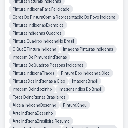
PinturasNaturais Indigenas
Pintura IndigenaPara Felicidade
Obras De PinturaCom a Representação Do Povo Indigena
Pinturas IndigenasExemplos
PinturasIndígenas Quadros
Pintura Quadros IndígenaNo Brasil
O QueE Pintura Indigena
Imagens Pinturas Indigenas
Imagem De PinturasIndígenas
Pinturas DeQuadros Pessoas Indigenas
Pintura IndígenaTraços
Pintura Dos Indígenaa Óleo
PinturasDos Indígenas a Oleo
ImagensBrasil
Imagem DeIndiozinho
ImagensÍndios Do Brasil
Fotos DeIndígenas Brasileiros
Aldeia IndígenaDesenho
PinturaXingu
Arte IndígenaDesenho
Arte IndígenaBrasileira Resumo