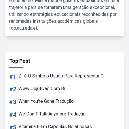
entusiasmo. Minha meta é guiar os estudantes em sua
trajetória para se tornarem uma geração excepcional,
utilizando estratégias educacionais reconhecidas por
renomadas instituições acadêmicas globais -
fdp.aau.edu.et.
Top Post
#1
Z- é O Símbolo Usado Para Representar O
#2
Www Objetivas Com Br
#3
When You're Gone Tradução
#4
We Don T Talk Anymore Tradução
#5
Vitamina E Em Cápsulas Gelatinosas