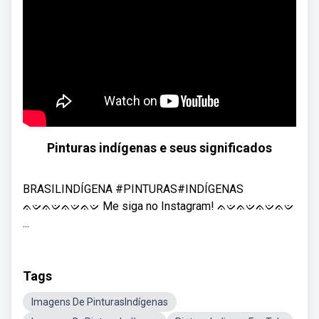
Pinturas indígenas e seus significados
BRASILINDÍGENA #PINTURAS#INDÍGENAS
ᨊᨉᨊᨉᨊᨉᨊᨉ Me siga no Instagram! ᨊᨉᨊᨉᨊᨉᨊᨉ
...
Tags
Imagens De PinturasIndígenas