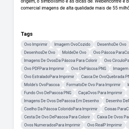
origem, o simbolismo e as dicas de. Webencontre e ba
comercial imagens de alta qualidade mais de 55 milhõ
Tags
Ovo Imprimir
Imagem OvoCozido
DesenhoDe Ovo
DesenhosDe Ovo
MoldeDe Ovo
Ovo Páscoa ParaCol
Imagens De OvosDa Páscoa Para Colorir
Ovo CirculoPa
Ovo PDFPara Imprimir
Ovo DePáscoa PNG
Imagem 
Ovo EstraladoPara Imprimir
Casca De OvoQuebrada P
Molde's OvoPascoa
FormatoDe Ovo Para Imprimir
Fundo Ovo DePascoa PNG
CaçaOvos Para Imprimir
Imagens De Ovos DePascoa Em Desenho
Desenho DeP
Coelho Da Páscoa ColoridoPara Imprimir
Coisas ParaCo
Cesta De Ovo DePascoa Para Colorir
Caixa De Ovos Pa
Ovos NumeradosPara Imprimir
Ovo RealP Imprimir