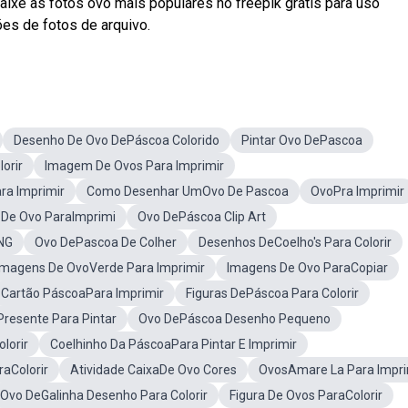
ixe as fotos ovo mais populares no freepik grátis para uso
es de fotos de arquivo.
Desenho De Ovo DePáscoa Colorido
Pintar Ovo DePascoa
orir
Imagem De Ovos Para Imprimir
ra Imprimir
Como Desenhar UmOvo De Pascoa
OvoPra Imprimir
De Ovo ParaImprimi
Ovo DePáscoa Clip Art
NG
Ovo DePascoa De Colher
Desenhos DeCoelho's Para Colorir
Imagens De OvoVerde Para Imprimir
Imagens De Ovo ParaCopiar
Cartão PáscoaPara Imprimir
Figuras DePáscoa Para Colorir
resente Para Pintar
Ovo DePáscoa Desenho Pequeno
lorir
Coelhinho Da PáscoaPara Pintar E Imprimir
raColorir
Atividade CaixaDe Ovo Cores
OvosAmare La Para Impri
Ovo DeGalinha Desenho Para Colorir
Figura De Ovos ParaColorir