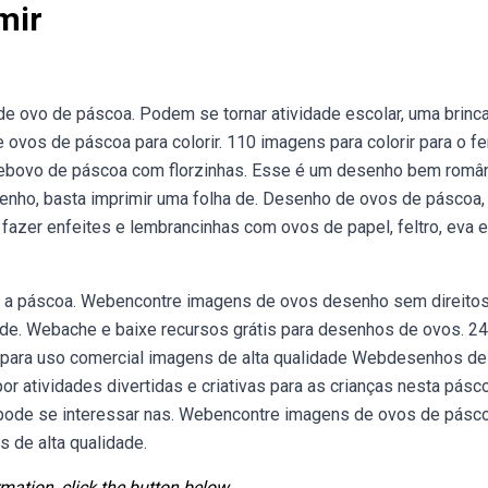
mir
de ovo de páscoa. Podem se tornar atividade escolar, uma brinc
vos de páscoa para colorir. 110 imagens para colorir para o fe
 Webovo de páscoa com florzinhas. Esse é um desenho bem româ
senho, basta imprimir uma folha de. Desenho de ovos de páscoa,
fazer enfeites e lembrancinhas com ovos de papel, feltro, eva e 
ara a páscoa. Webencontre imagens de ovos desenho sem direito
dade. Webache e baixe recursos grátis para desenhos de ovos. 24
is para uso comercial imagens de alta qualidade Webdesenhos d
 por atividades divertidas e criativas para as crianças nesta pásc
ode se interessar nas. Webencontre imagens de ovos de pásc
s de alta qualidade.
mation, click the button below.