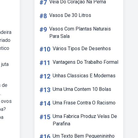
#7
Veia Do Coração Na Perna
#8
Vasos De 30 Litros
#9
Vasos Com Plantas Naturais
adeira
Para Sala
riado
ntico
#10
Vários Tipos De Desenhos
#11
Vantagens Do Trabalho Formal
juta
#12
Unhas Classicas E Modernas
s de
#13
Uma Urna Contem 10 Bolas
.
e ovos
#14
Uma Frase Contra O Racismo
oa?
#15
Uma Fabrica Produz Velas De
oa
Parafina
#16
Um Texto Bem Pequenininho