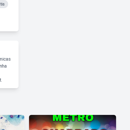
tis
cnicas
inha
.