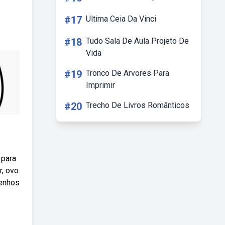
#17
Ultima Ceia Da Vinci
#18
Tudo Sala De Aula Projeto De
Vida
#19
Tronco De Arvores Para
Imprimir
#20
Trecho De Livros Românticos
 para
r, ovo
senhos