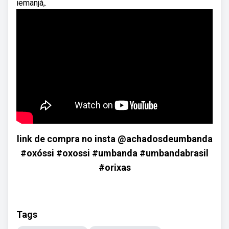
iemanjá,.
link de compra no insta @achadosdeumbanda
#oxóssi #oxossi #umbanda #umbandabrasil
#orixas
Tags