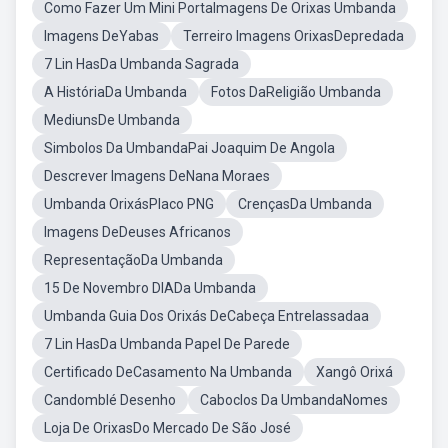
Como Fazer Um Mini PortaImagens De Orixas Umbanda
Imagens DeYabas
Terreiro Imagens OrixasDepredada
7 Lin HasDa Umbanda Sagrada
A HistóriaDa Umbanda
Fotos DaReligião Umbanda
MediunsDe Umbanda
Simbolos Da UmbandaPai Joaquim De Angola
Descrever Imagens DeNana Moraes
Umbanda OrixásPlaco PNG
CrençasDa Umbanda
Imagens DeDeuses Africanos
RepresentaçãoDa Umbanda
15 De Novembro DIADa Umbanda
Umbanda Guia Dos Orixás DeCabeça Entrelassadaa
7 Lin HasDa Umbanda Papel De Parede
Certificado DeCasamento Na Umbanda
Xangô Orixá
Candomblé Desenho
Caboclos Da UmbandaNomes
Loja De OrixasDo Mercado De São José