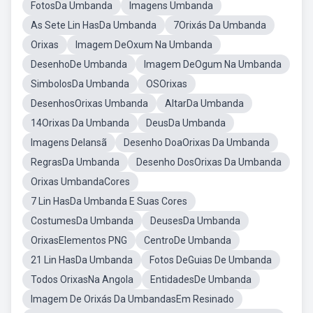
FotosDa Umbanda
Imagens Umbanda
As Sete Lin HasDa Umbanda
7Orixás Da Umbanda
Orixas
Imagem DeOxum Na Umbanda
DesenhoDe Umbanda
Imagem DeOgum Na Umbanda
SimbolosDa Umbanda
OSOrixas
DesenhosOrixas Umbanda
AltarDa Umbanda
14Orixas Da Umbanda
DeusDa Umbanda
Imagens DeIansã
Desenho DoaOrixas Da Umbanda
RegrasDa Umbanda
Desenho DosOrixas Da Umbanda
Orixas UmbandaCores
7 Lin HasDa Umbanda E Suas Cores
CostumesDa Umbanda
DeusesDa Umbanda
OrixasElementos PNG
CentroDe Umbanda
21 Lin HasDa Umbanda
Fotos DeGuias De Umbanda
Todos OrixasNa Angola
EntidadesDe Umbanda
Imagem De Orixás Da UmbandasEm Resinado