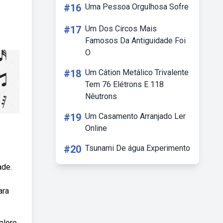
#16
Uma Pessoa Orgulhosa Sofre
#17
Um Dos Circos Mais
Famosos Da Antiguidade Foi
O
#18
Um Cátion Metálico Trivalente
Tem 76 Elétrons E 118
Nêutrons
#19
Um Casamento Arranjado Ler
Online
#20
Tsunami De água Experimento
ade.
ara
plore