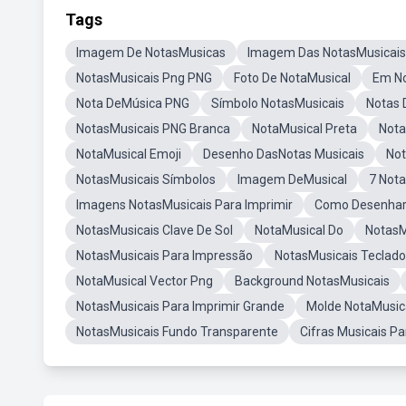
Tags
Imagem De NotasMusicas
Imagem Das NotasMusicais
NotasMusicais Png PNG
Foto De NotaMusical
Em No
Nota DeMúsica PNG
Símbolo NotasMusicais
Notas 
NotasMusicais PNG Branca
NotaMusical Preta
Nota
NotaMusical Emoji
Desenho DasNotas Musicais
Not
NotasMusicais Símbolos
Imagem DeMusical
7 Not
Imagens NotasMusicais Para Imprimir
Como Desenhar
NotasMusicais Clave De Sol
NotaMusical Do
NotasM
NotasMusicais Para Impressão
NotasMusicais Teclado
NotaMusical Vector Png
Background NotasMusicais
NotasMusicais Para Imprimir Grande
Molde NotaMusic
NotasMusicais Fundo Transparente
Cifras Musicais Pa