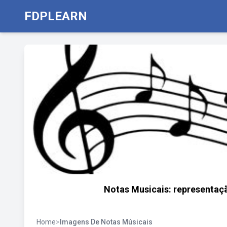
FDPLEARN
Notas Musicais: representaçã
Home
>
Imagens De Notas Músicais