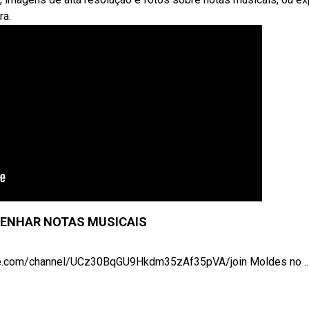
ra.
ENHAR NOTAS MUSICAIS
ube.com/channel/UCz30BqGU9Hkdm35zAf35pVA/join Moldes no ..