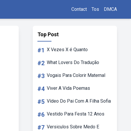
Contact
Tos
DMCA
Top Post
#1
X Vezes X é Quanto
#2
What Lovers Do Tradução
#3
Vogais Para Colorir Maternal
#4
Viver A Vida Poemas
#5
Vídeo Do Pai Com A Filha Sofia
#6
Vestido Para Festa 12 Anos
#7
Versiculos Sobre Medo E