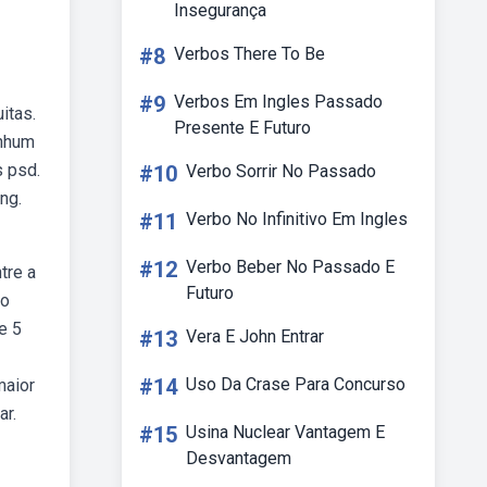
Insegurança
#8
Verbos There To Be
#9
Verbos Em Ingles Passado
itas.
Presente E Futuro
enhum
s psd.
#10
Verbo Sorrir No Passado
ng.
#11
Verbo No Infinitivo Em Ingles
#12
Verbo Beber No Passado E
tre a
Futuro
no
e 5
#13
Vera E John Entrar
#14
Uso Da Crase Para Concurso
maior
ar.
#15
Usina Nuclear Vantagem E
Desvantagem