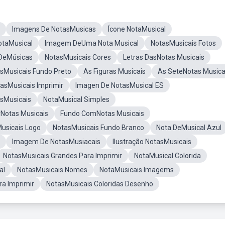
Imagens De NotasMusicas
Ícone NotaMusical
taMusical
Imagem DeUma Nota Musical
NotasMusicais Fotos
DeMúsicas
NotasMusicais Cores
Letras DasNotas Musicais
sMusicais Fundo Preto
As Figuras Musicais
As SeteNotas Musica
asMusicais Imprimir
Imagen De NotasMusical ES
asMusicais
NotaMusical Simples
Notas Musicais
Fundo ComNotas Musicais
usicais Logo
NotasMusicais Fundo Branco
Nota DeMusical Azul
Imagem De NotasMusiacais
Ilustração NotasMusicais
NotasMusicais Grandes Para Imprimir
NotaMusical Colorida
al
NotasMusicais Nomes
NotaMusicais Imagems
ra Imprimir
NotasMusicais Coloridas Desenho