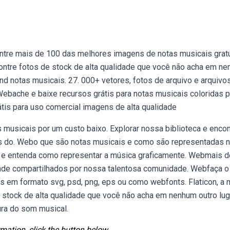
ntre mais de 100 das melhores imagens de notas musicais gratu
contre fotos de stock de alta qualidade que você não acha em n
nd notas musicais. 27. 000+ vetores, fotos de arquivo e arquivo
Webache e baixe recursos grátis para notas musicais coloridas p
átis para uso comercial imagens de alta qualidade
musicais por um custo baixo. Explorar nossa biblioteca e encon
os do. Webo que são notas musicais e como são representadas 
s e entenda como representar a música graficamente. Webmais d
dade compartilhados por nossa talentosa comunidade. Webfaça o
 em formato svg, psd, png, eps ou como webfonts. Flaticon, a 
 stock de alta qualidade que você não acha em nenhum outro lug
ura do som musical.
mation, click the button below.