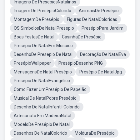
Imagens De PresepiosNatalinos
Imagem De PresépioColorido
AnimaisDe Presépio
MontagemDe Presépio
Figuras De NatalColoridas
OS SimbolosDe Natal Presepio
PresépioPara Jardim
Boas FestasDe Natal
CasinhaDe Presépio
Presépio De NatalEm Mosaico
DesenhoDe Presepio De Natal
Decoração De NatalEva
PresépioWallpaper
PresépioDesenho PNG
MensagensDe Natal Presépio
Presépio De NatalJpg
Presépio De NatalEvangélico
Como Fazer UmPresépio De Papelão
Musical De NatalPobre Presépio
Desenho De NatalInfantil Colorido
Artesanato Em MadeiraNatal
ModeloDe Presépio De Natal
Desenhos De NatalColorido
MolduraDe Presépio