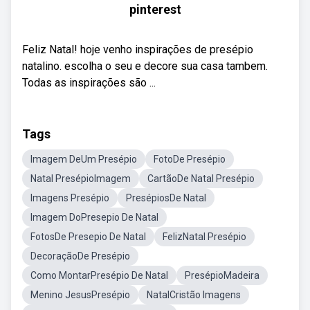
pinterest
Feliz Natal! hoje venho inspirações de presépio
natalino. escolha o seu e decore sua casa tambem.
Todas as inspirações são ...
Tags
Imagem DeUm Presépio
FotoDe Presépio
Natal PresépioImagem
CartãoDe Natal Presépio
Imagens Presépio
PresépiosDe Natal
Imagem DoPresepio De Natal
FotosDe Presepio De Natal
FelizNatal Presépio
DecoraçãoDe Presépio
Como MontarPresépio De Natal
PresépioMadeira
Menino JesusPresépio
NatalCristão Imagens