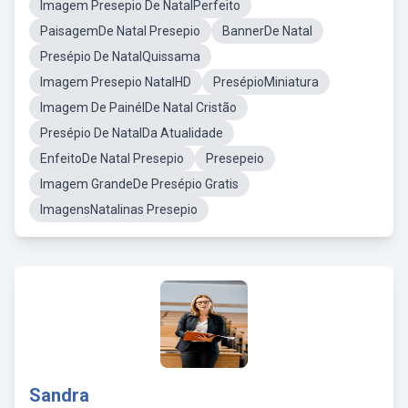
Imagem Presepio De NatalPerfeito
PaisagemDe Natal Presepio
BannerDe Natal
Presépio De NatalQuissama
Imagem Presepio NatalHD
PresépioMiniatura
Imagem De PainélDe Natal Cristão
Presépio De NatalDa Atualidade
EnfeitoDe Natal Presepio
Presepeio
Imagem GrandeDe Presépio Gratis
ImagensNatalinas Presepio
Sandra