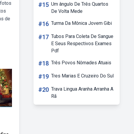
 fotos
#15
Um ângulo De Três Quartos
tos
De Volta Mede
ns de
#16
Turma Da Mônica Jovem Gibi
#17
Tubos Para Coleta De Sangue
E Seus Respectivos Exames
Pdf
#18
Três Povos Nômades Atuais
#19
Tres Marias E Cruzeiro Do Sul
#20
Trava Lingua Aranha Arranha A
Rã