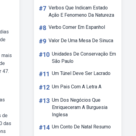
#7
Verbos Que Indicam Estado
Ação E Fenomeno Da Natureza
#8
Verbo Comer Em Espanhol
 dias
 de
#9
Valor De Uma Mesa De Sinuca
#10
Unidades De Conservação Em
e mais
São Paulo
 de
r 47.
#11
Um Túnel Deve Ser Lacrado
#12
Um Pais Com A Letra A
ias
#13
Um Dos Negócios Que
Enriqueceram A Burguesia
Inglesa
s de
00 das
#14
Um Conto De Natal Resumo
ens