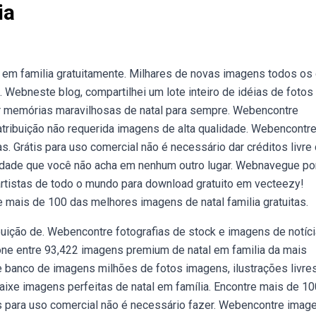
ia
 em familia gratuitamente. Milhares de novas imagens todos os
 Webneste blog, compartilhei um lote inteiro de idéias de fotos
ar memórias maravilhosas de natal para sempre. Webencontre
 atribuição não requerida imagens de alta qualidade. Webencontr
s. Grátis para uso comercial não é necessário dar créditos livre
alidade que você não acha em nenhum outro lugar. Webnavegue po
 artistas de todo o mundo para download gratuito em vecteezy!
e mais de 100 das melhores imagens de natal familia gratuitas.
ibuição de. Webencontre fotografias de stock e imagens de notíc
cione entre 93,422 imagens premium de natal em familia da mais
e banco de imagens milhões de fotos imagens, ilustrações livre
aixe imagens perfeitas de natal em família. Encontre mais de 1
is para uso comercial não é necessário fazer. Webencontre imag