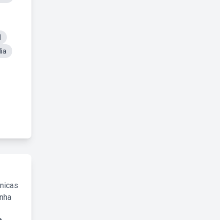
l
ia
cnicas
inha