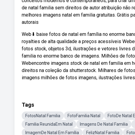
conceitos modernos e contemporâneos, para criar uma 
de natal familia sem direitos de autor atribuição nã
melhores imagens natal em familia gratuitas. Grátis pa
autorais
Web⬇ baixe fotos de natal em família no enorme banc
royalties de alta qualidade a preços acessíveis Webe
fotos stock, objetos 3d, ilustrações e vetores livres
familia no enorme banco de imagens. Milhões de fotos
Webencontre imagens stock de natal em familia em hd 
direitos na coleção da shutterstock. Milhares de fot
imagens milhões de fotos imagens, ilustrações livres
Tags
FotosNatal Familia
FotoFamilia Natal
FotoDe Natal 
Familia ReunidaEm Natal
Imagens De Natal Familia
ImagemDe Natal Em Família
FelizNatal Familia
Foto