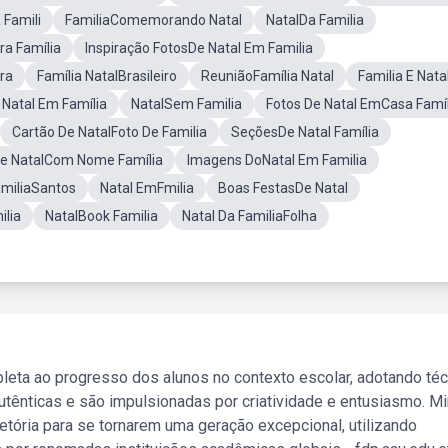
Famili
FamiliaComemorando Natal
NatalDa Familia
ra Família
Inspiração FotosDe Natal Em Familia
ira
Família NatalBrasileiro
ReuniãoFamília Natal
Familia E Nata
Natal Em Família
NatalSem Familia
Fotos De Natal EmCasa Famíl
Cartão De NatalFoto De Familia
SeçõesDe Natal Família
e NatalCom Nome Família
Imagens DoNatal Em Familia
amiliaSantos
Natal EmFmilia
Boas FestasDe Natal
lia
NatalBook Familia
Natal Da FamiliaFolha
leta ao progresso dos alunos no contexto escolar, adotando té
tênticas e são impulsionadas por criatividade e entusiasmo. M
etória para se tornarem uma geração excepcional, utilizando