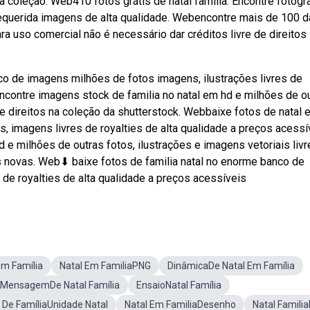
coleção. Web410 fotos grátis de natal familia. Encontre fotogr
o requerida imagens de alta qualidade. Webencontre mais de 100 
ra uso comercial não é necessário dar créditos livre de direitos
o de imagens milhões de fotos imagens, ilustrações livres de
ncontre imagens stock de familia no natal em hd e milhões de o
 de direitos na coleção da shutterstock. Webbaixe fotos de natal
, imagens livres de royalties de alta qualidade a preços acessí
e milhões de outras fotos, ilustrações e imagens vetoriais liv
os novas. Web⬇ baixe fotos de familia natal no enorme banco de
 de royalties de alta qualidade a preços acessíveis
Em Família
Natal Em FamiliaPNG
DinâmicaDe Natal Em Família
MensagemDe Natal Família
EnsaioNatal Família
 De FamíliaUnidade Natal
Natal Em FamiliaDesenho
Natal Famili