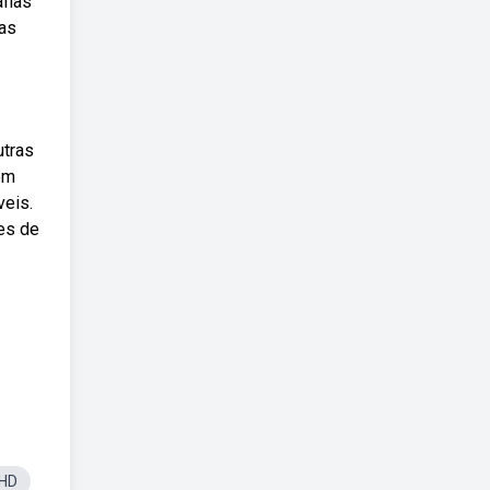
afias
das
utras
 em
veis.
res de
aHD