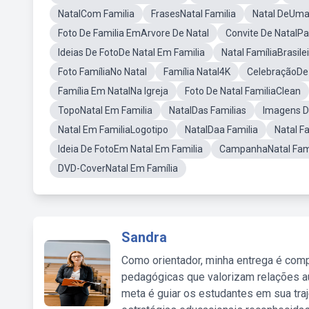
NatalCom Familia
FrasesNatal Familia
Natal DeUma 
Foto De Familia EmArvore De Natal
Convite De NatalPa
Ideias De FotoDe Natal Em Familia
Natal FamíliaBrasile
Foto FamíliaNo Natal
Família Natal4K
CelebraçãoDe 
Família Em NatalNa Igreja
Foto De Natal FamiliaClean
TopoNatal Em Familia
NatalDas Familias
Imagens D
Natal Em FamiliaLogotipo
NatalDaa Familia
Natal F
Ideia De FotoEm Natal Em Familia
CampanhaNatal Fami
DVD-CoverNatal Em Família
Sandra
Como orientador, minha entrega é comp
pedagógicas que valorizam relações au
meta é guiar os estudantes em sua traj