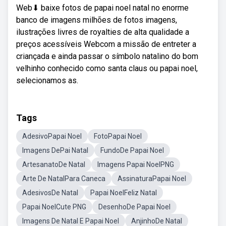
Web⬇ baixe fotos de papai noel natal no enorme
banco de imagens milhões de fotos imagens,
ilustrações livres de royalties de alta qualidade a
preços acessíveis Webcom a missão de entreter a
criançada e ainda passar o símbolo natalino do bom
velhinho conhecido como santa claus ou papai noel,
selecionamos as.
Tags
AdesivoPapai Noel
FotoPapai Noel
Imagens DePai Natal
FundoDe Papai Noel
ArtesanatoDe Natal
Imagens Papai NoelPNG
Arte De NatalPara Caneca
AssinaturaPapai Noel
AdesivosDe Natal
Papai NoelFeliz Natal
Papai NoelCute PNG
DesenhoDe Papai Noel
Imagens De Natal E Papai Noel
AnjinhoDe Natal