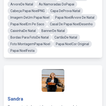
ArvoreDe Natal
As Namoradas DoPapai
Cabeça Papai NoelPNG
Capa DeProva Natal
Imagem DeUm Papai Noel
Papai NoelÁrvore De Natal
Papai NoelEm Pe Saco
Casal De Papai NoelDesenho
CaixinhaDe Natal
BannerDe Natal
Bordas Para FotoDe Natal
CartãoDe Natal
Foto MontagemPapai Noel
Papai NoelCor Original
Papai NoelFesta
Sandra