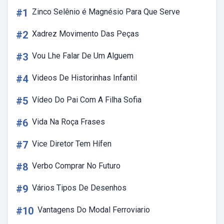
#1
Zinco Selênio é Magnésio Para Que Serve
#2
Xadrez Movimento Das Peças
#3
Vou Lhe Falar De Um Alguem
#4
Videos De Historinhas Infantil
#5
Vídeo Do Pai Com A Filha Sofia
#6
Vida Na Roça Frases
#7
Vice Diretor Tem Hífen
#8
Verbo Comprar No Futuro
#9
Vários Tipos De Desenhos
#10
Vantagens Do Modal Ferroviario