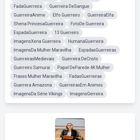
FadaGuerreira
Guerreira DeSangue
GuerreiraAnime
Elfo Guerreiro
GuerreiraElfa
Shena PrincesaGuerreira
FotoDe Guerreira
EspadaGuerreira
13 Guerreiro
ImagensXena Guerreira
HumanaGuerreira
ImagensDa Mulher Maravilha
EspadasGuerreiras
GuerreirasMedievais
Guerreira DeCristo
Guerreiro Samurai
Papel DeParede 4K Mulher
Frases Mulher Maravilha
FadasGuerreiras
Guerrera Amazona
GuerreirasEm Animes
ImagensDa Série Vikings
ImagensGerreira