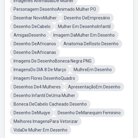
Imagenes AnimadasDe Mulher
Personagem DesenhoAnimado Mulher PO
Desenhar NovoMulher
Desenho DeEmpresário
Desenho DeCabelo
Mulher Em DesenhoInfantil
AmigasDesenho
Imagem DaMulher Em Desenho
Desenho DeAfricanos
Anatomia DeRosto Desenho
Desenho DeAfricanas
Imagens De DesenhoBoneca Negra PNG
ImagensDo DIA 8 De Março
MulhreEm Desenho
Imagem Flores DesenhoQuadro
Desenhos De4 Mulheres
ApresentaçãoEm Desenho
Desenho Infantil DeUma Mulher
Boneca DeCabelo Cacheado Desenho
Desenho DeMuqye
Desenho DeManequim Feminino
Melhores ImagensPara Vetorizar
VidaDe Mulher Em Desenho