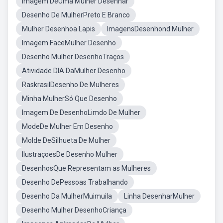
Imagem DeUma Mulher Desenhar
Desenho De MulherPreto E Branco
Mulher Desenhoa Lapis
ImagensDesenhond Mulher
Imagem FaceMulher Desenho
Desenho Mulher DesenhoTraços
Atividade DIA DaMulher Desenho
RaskrasilDesenho De Mulheres
Minha MulherSó Que Desenho
Imagem De DesenhoLimdo De Mulher
ModeDe Mulher Em Desenho
Molde DeSilhueta De Mulher
IlustraçoesDe Desenho Mulher
DesenhosQue Representam as Mulheres
Desenho DePessoas Trabalhando
Desenho Da MulherMuimuila
Linha DesenharMulher
Desenho Mulher DesenhoCriança