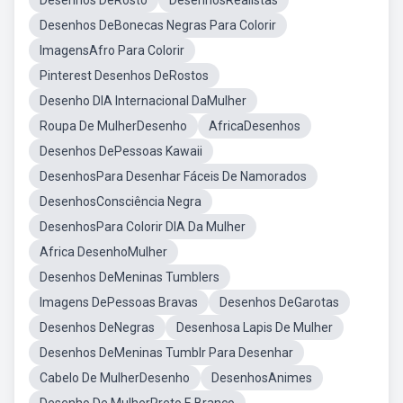
Desenhos DeRosto
DesenhosRealistas
Desenhos DeBonecas Negras Para Colorir
ImagensAfro Para Colorir
Pinterest Desenhos DeRostos
Desenho DIA Internacional DaMulher
Roupa De MulherDesenho
AfricaDesenhos
Desenhos DePessoas Kawaii
DesenhosPara Desenhar Fáceis De Namorados
DesenhosConsciência Negra
DesenhosPara Colorir DIA Da Mulher
Africa DesenhoMulher
Desenhos DeMeninas Tumblers
Imagens DePessoas Bravas
Desenhos DeGarotas
Desenhos DeNegras
Desenhosa Lapis De Mulher
Desenhos DeMeninas Tumblr Para Desenhar
Cabelo De MulherDesenho
DesenhosAnimes