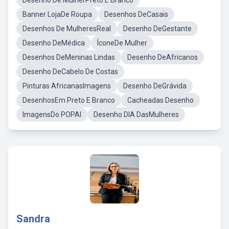
Desenho De MulherPreto E Branco
Banner LojaDe Roupa
Desenhos DeCasais
Desenhos De MulheresReal
Desenho DeGestante
Desenho DeMédica
ÍconeDe Mulher
Desenhos DeMeninas Lindas
Desenho DeAfricanos
Desenho DeCabelo De Costas
Pinturas AfricanasImagens
Desenho DeGrávida
DesenhosEm Preto E Branco
Cacheadas Desenho
ImagensDo POPAI
Desenho DIA DasMulheres
Sandra