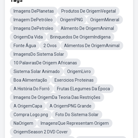
Imagens DePlanetas
Produtos De OrigemVegetal
Imagem DePetróleo
OrigemPNG
OrigemMineral
Imagens DePetroleo
Alimento De OrigemAnimal
OrigemDa Vida
Brinquedos De OrigemIndígena
Fonte Água
2 Ovos
Alimentos De OrigemAnimal
ImagensDo Sistema Solar
10 PalavrasDe Origem Africanas
Sistema Solar Animado
OrigemLivro
Boa Alimentação
Exercicios Proteinas
A História Do Forró
Frutas ELegumes Da Época
Imagens De OrigemDa Teoria Das Restrições
A OrigemCapa
A OrigemPNG Grande
Compra Logo.png
Foto Do Sistema Solar
NaOrigem
ImagensQue Representam Origem
OrigemSeason 2 DVD Cover