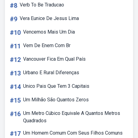
#8
Verb To Be Traducao
#9
Vera Eunice De Jesus Lima
#10
Vencemos Mais Um Dia
#11
Vem De Enem Com Br
#12
Vancouver Fica Em Qual País
#13
Urbano E Rural Diferenças
#14
Unico Pais Que Tem 3 Capitais
#15
Um Milhão São Quantos Zeros
#16
Um Metro Cúbico Equivale A Quantos Metros
Quadrados
#17
Um Homem Comum Com Seus Filhos Comuns