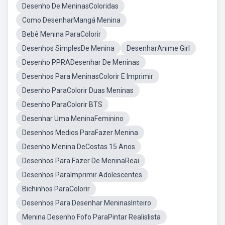
Desenho De MeninasColoridas
Como DesenharMangá Menina
Bebê Menina ParaColorir
Desenhos SimplesDe Menina
DesenharAnime Girl
Desenho PPRADesenhar De Meninas
Desenhos Para MeninasColorir E Imprimir
Desenho ParaColorir Duas Meninas
Desenho ParaColorir BTS
Desenhar Uma MeninaFeminino
Desenhos Medios ParaFazer Menina
Desenho Menina DeCostas 15 Anos
Desenhos Para Fazer De MeninaReai
Desenhos ParaImprimir Adolescentes
Bichinhos ParaColorir
Desenhos Para Desenhar MeninasInteiro
Menina Desenho Fofo ParaPintar Realislista