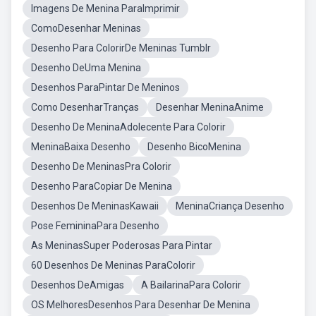
Imagens De Menina ParaImprimir
ComoDesenhar Meninas
Desenho Para ColorirDe Meninas Tumblr
Desenho DeUma Menina
Desenhos ParaPintar De Meninos
Como DesenharTranças
Desenhar MeninaAnime
Desenho De MeninaAdolecente Para Colorir
MeninaBaixa Desenho
Desenho BicoMenina
Desenho De MeninasPra Colorir
Desenho ParaCopiar De Menina
Desenhos De MeninasKawaii
MeninaCriança Desenho
Pose FemininaPara Desenho
As MeninasSuper Poderosas Para Pintar
60 Desenhos De Meninas ParaColorir
Desenhos DeAmigas
A BailarinaPara Colorir
OS MelhoresDesenhos Para Desenhar De Menina