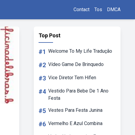
Contact
Tos
DMCA
Top Post
#1
Welcome To My Life Tradução
#2
Vídeo Game De Brinquedo
#3
Vice Diretor Tem Hífen
#4
Vestido Para Bebe De 1 Ano
Festa
#5
Vestes Para Festa Junina
#6
Vermelho E Azul Combina