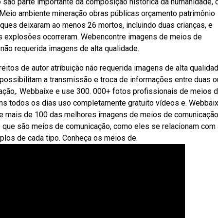
o são parte importante da composição histórica da humanidade,
 Meio ambiente mineração obras públicas orçamento patrimônio
taques deixaram ao menos 26 mortos, incluindo duas crianças, e
 as explosões ocorreram. Webencontre imagens de meios de
 não requerida imagens de alta qualidade.
os de autor atribuição não requerida imagens de alta qualidad
ssibilitam a transmissão e troca de informações entre duas o
ção,. Webbaixe e use 300. 000+ fotos profissionais de meios 
ns todos os dias uso completamente gratuito vídeos e. Webbai
re mais de 100 das melhores imagens de meios de comunicaçã
a o que são meios de comunicação, como eles se relacionam com 
mplos de cada tipo. Conheça os meios de.