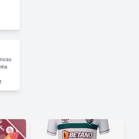
cnicas
inha
.