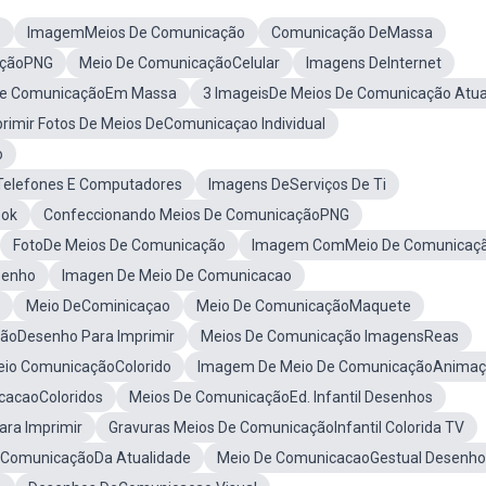
o
ImagemMeios De Comunicação
Comunicação DeMassa
açãoPNG
Meio De ComunicaçãoCelular
Imagens DeInternet
De ComunicaçãoEm Massa
3 ImageisDe Meios De Comunicação Atua
rimir Fotos De Meios DeComunicaçao Individual
o
Telefones E Computadores
Imagens DeServiços De Ti
ook
Confeccionando Meios De ComunicaçãoPNG
FotoDe Meios De Comunicação
Imagem ComMeio De Comunicaç
senho
Imagen De Meio De Comunicacao
Meio DeCominicaçao
Meio De ComunicaçãoMaquete
ãoDesenho Para Imprimir
Meios De Comunicação ImagensReas
io ComunicaçãoColorido
Imagem De Meio De ComunicaçãoAnima
cacaoColoridos
Meios De ComunicaçãoEd. Infantil Desenhos
ara Imprimir
Gravuras Meios De ComunicaçãoInfantil Colorida TV
ComunicaçãoDa Atualidade
Meio De ComunicacaoGestual Desenho