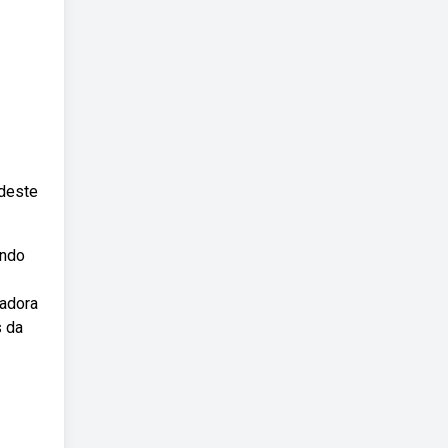
 deste
indo
ladora
s da