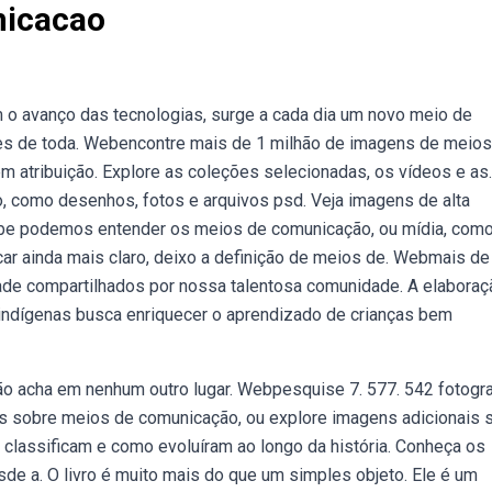
nicacao
o avanço das tecnologias, surge a cada dia um novo meio de
es de toda. Webencontre mais de 1 milhão de imagens de meios
em atribuição. Explore as coleções selecionadas, os vídeos e as.
, como desenhos, fotos e arquivos psd. Veja imagens de alta
Webe podemos entender os meios de comunicação, ou mídia, com
car ainda mais claro, deixo a definição de meios de. Webmais de
ade compartilhados por nossa talentosa comunidade. A elaboraç
indígenas busca enriquecer o aprendizado de crianças bem
ão acha em nenhum outro lugar. Webpesquise 7. 577. 542 fotogra
tos sobre meios de comunicação, ou explore imagens adicionais 
lassificam e como evoluíram ao longo da história. Conheça os
sde a. O livro é muito mais do que um simples objeto. Ele é um