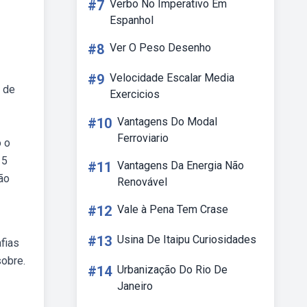
#7
Verbo No Imperativo Em
Espanhol
#8
Ver O Peso Desenho
#9
Velocidade Escalar Media
 de
Exercicios
#10
Vantagens Do Modal
Ferroviario
o o
 5
#11
Vantagens Da Energia Não
ão
Renovável
#12
Vale à Pena Tem Crase
#13
Usina De Itaipu Curiosidades
fias
sobre.
#14
Urbanização Do Rio De
Janeiro