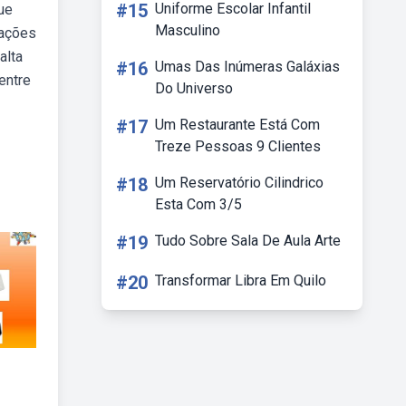
#15
Uniforme Escolar Infantil
ue
Masculino
tações
alta
#16
Umas Das Inúmeras Galáxias
entre
Do Universo
#17
Um Restaurante Está Com
Treze Pessoas 9 Clientes
#18
Um Reservatório Cilindrico
Esta Com 3/5
#19
Tudo Sobre Sala De Aula Arte
#20
Transformar Libra Em Quilo