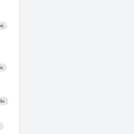
is
ão
ção