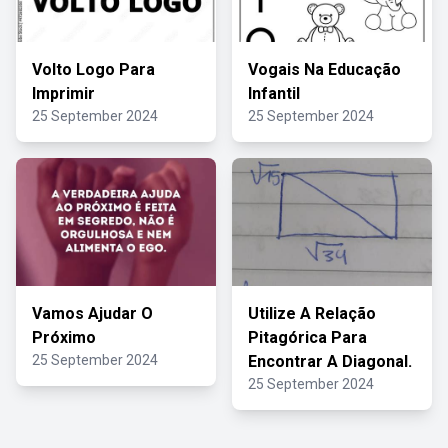
Volto Logo Para
Vogais Na Educação
Imprimir
Infantil
25 September 2024
25 September 2024
Vamos Ajudar O
Utilize A Relação
Próximo
Pitagórica Para
25 September 2024
Encontrar A Diagonal.
25 September 2024