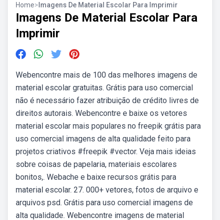
Home
>
Imagens De Material Escolar Para Imprimir
Imagens De Material Escolar Para
Imprimir
Webencontre mais de 100 das melhores imagens de
material escolar gratuitas. Grátis para uso comercial
não é necessário fazer atribuição de crédito livres de
direitos autorais. Webencontre e baixe os vetores
material escolar mais populares no freepik grátis para
uso comercial imagens de alta qualidade feito para
projetos criativos #freepik #vector. Veja mais ideias
sobre coisas de papelaria, materiais escolares
bonitos,. Webache e baixe recursos grátis para
material escolar. 27. 000+ vetores, fotos de arquivo e
arquivos psd. Grátis para uso comercial imagens de
alta qualidade. Webencontre imagens de material