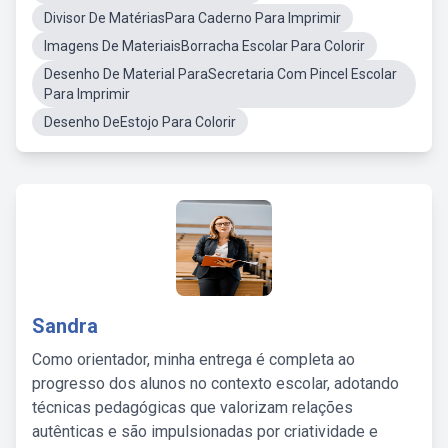
Divisor De MatériasPara Caderno Para Imprimir
Imagens De MateriaisBorracha Escolar Para Colorir
Desenho De Material ParaSecretaria Com Pincel Escolar
Para Imprimir
Desenho DeEstojo Para Colorir
Sandra
Como orientador, minha entrega é completa ao
progresso dos alunos no contexto escolar, adotando
técnicas pedagógicas que valorizam relações
autênticas e são impulsionadas por criatividade e