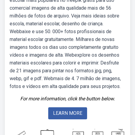
escolar mais populares no freepik grátis para uso
comercial imagens de alta qualidade mais de 56
milhões de fotos de arquivo. Veja mais ideias sobre
escola, material escolar, desenho de criança.
Webbaixe e use 50. 000+ fotos profissionais de
material escolar gratuitamente. Milhares de novas
imagens todos os dias uso completamente gratuito
vídeos e imagens de alta. Webexplore os desenhos
materiais escolares para colorir e imprimir. Desfrute
de 21 imagens para pintar nos formatos jpg, png,
webp, gif e pdf. Webmais de 4. 7 milhão de imagens,
fotos e vídeos em alta qualidade para seus projetos.
For more information, click the button below.
LEARN MORE