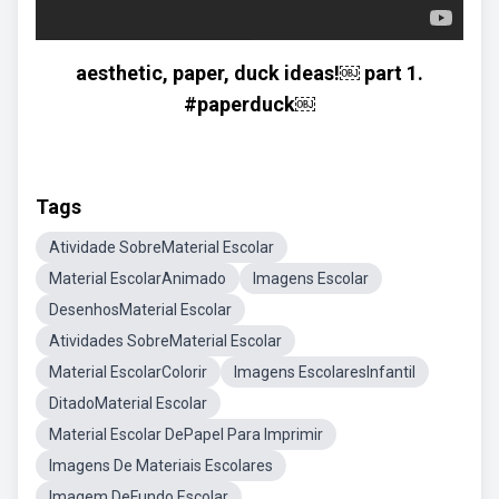
aesthetic, paper, duck ideas!￼ part 1.
#paperduck￼
Tags
Atividade SobreMaterial Escolar
Material EscolarAnimado
Imagens Escolar
DesenhosMaterial Escolar
Atividades SobreMaterial Escolar
Material EscolarColorir
Imagens EscolaresInfantil
DitadoMaterial Escolar
Material Escolar DePapel Para Imprimir
Imagens De Materiais Escolares
Imagem DeFundo Escolar