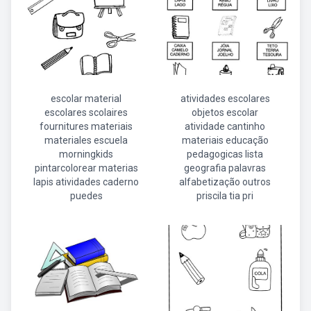
escolar material
atividades escolares
escolares scolaires
objetos escolar
fournitures materiais
atividade cantinho
materiales escuela
materiais educação
morningkids
pedagogicas lista
pintarcolorear materias
geografia palavras
lapis atividades caderno
alfabetização outros
puedes
priscila tia pri