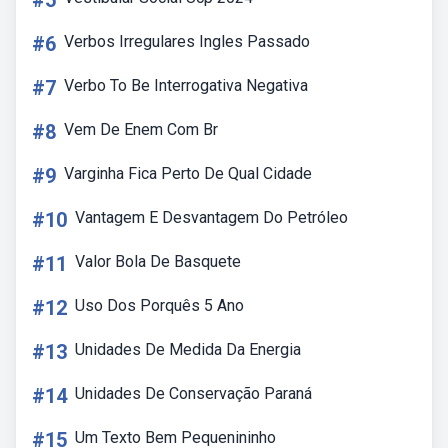
#5
#6
Verbos Irregulares Ingles Passado
#7
Verbo To Be Interrogativa Negativa
#8
Vem De Enem Com Br
#9
Varginha Fica Perto De Qual Cidade
#10
Vantagem E Desvantagem Do Petróleo
#11
Valor Bola De Basquete
#12
Uso Dos Porquês 5 Ano
#13
Unidades De Medida Da Energia
#14
Unidades De Conservação Paraná
#15
Um Texto Bem Pequenininho