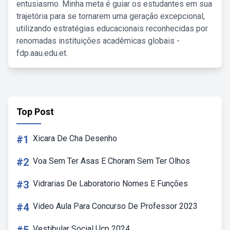
entusiasmo. Minha meta é guiar os estudantes em sua
trajetória para se tornarem uma geração excepcional,
utilizando estratégias educacionais reconhecidas por
renomadas instituições acadêmicas globais -
fdp.aau.edu.et.
Top Post
#1
Xicara De Cha Desenho
#2
Voa Sem Ter Asas E Choram Sem Ter Olhos
#3
Vidrarias De Laboratorio Nomes E Funções
#4
Video Aula Para Concurso De Professor 2023
Vestibular Social Ucp 2024