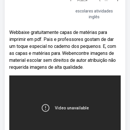
escolares atividades
inglês
Webbaixe gratuitamente capas de matérias para
imprimir em pdf. Pais e professores gostam de dar
um toque especial no caderno dos pequenos. E, com
as capas e matérias para. Webencontre imagens de
material escolar sem direitos de autor atribuição não
requerida imagens de alta qualidade.